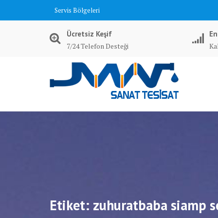
Skip
Servis Bölgeleri
to
content
Ücretsiz Keşif
En
7/24 Telefon Desteği
Kal
Etiket:
zuhuratbaba siamp s