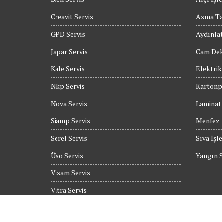
Creavit Servis
Asma T
GPD Servis
Aydınla
Japar Servis
Cam Dek
Kale Servis
Elektrik
Nkp Servis
Kartonpi
Nova Servis
Laminat
Siamp Servis
Menfez
Serel Servis
Sıva İşle
Üso Servis
Yangın S
Visam Servis
Vitra Servis