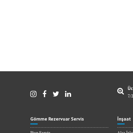
Üc
7/
Gömme Rezervuar Servis
İnşaat
Bien Servis
Alçı İşle