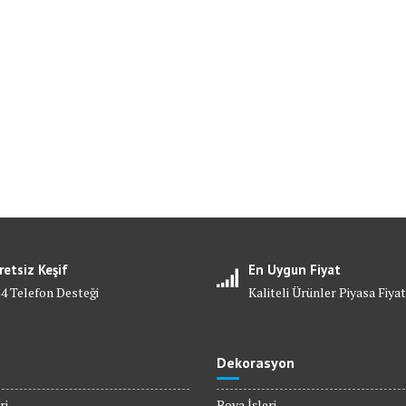
retsiz Keşif
En Uygun Fiyat
24 Telefon Desteği
Kaliteli Ürünler Piyasa Fiyat
Dekorasyon
ri
Boya İşleri