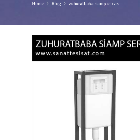
Home
Blog
zuhuratbaba siamp servis