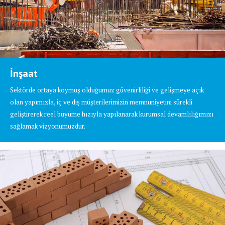
İnşaat
Sektörde ortaya koymuş olduğumuz güvenirliliği ve gelişmeye açık
olan yapımızla, iç ve diş müşterilerimizin memnuniyetini sürekli
geliştirerek reel büyüme hızıyla yapılanarak kurumsal devamlılığımızı
sağlamak vizyonumuzdur.