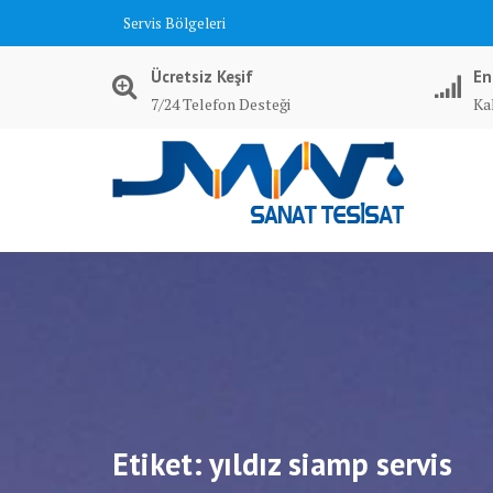
Skip
Servis Bölgeleri
to
content
Ücretsiz Keşif
En
7/24 Telefon Desteği
Kal
Etiket:
yıldız siamp servis