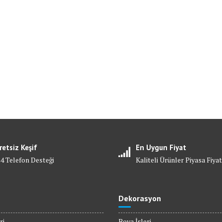
retsiz Keşif
En Uygun Fiyat
24 Telefon Desteği
Kaliteli Ürünler Piyasa Fiyat
Dekorasyon
ri
Boya İşleri