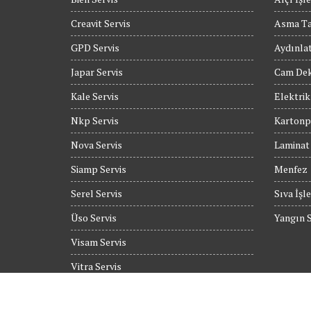
Creavit Servis
Asma T
GPD Servis
Aydınla
Japar Servis
Cam Dek
Kale Servis
Elektrik
Nkp Servis
Kartonpi
Nova Servis
Laminat
Siamp Servis
Menfez
Serel Servis
Sıva İşle
Üso Servis
Yangın S
Visam Servis
Vitra Servis