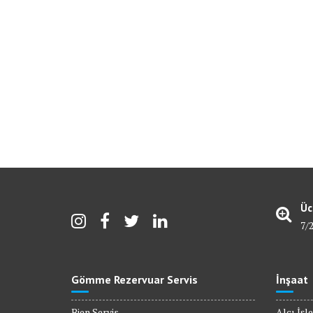
Üc
7/
Gömme Rezervuar Servis
İnşaat
Bien Servis
Alçı İşle