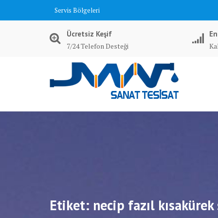
Skip
Servis Bölgeleri
to
content
Ücretsiz Keşif
En
7/24 Telefon Desteği
Kal
Etiket:
necip fazıl kısakürek