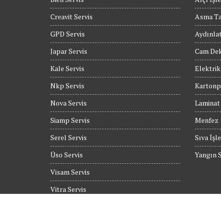
Creavit Servis
Asma T
GPD Servis
Aydınla
Japar Servis
Cam Dek
Kale Servis
Elektrik
Nkp Servis
Kartonpi
Nova Servis
Laminat
Siamp Servis
Menfez
Serel Servis
Sıva İşle
Üso Servis
Yangın S
Visam Servis
Vitra Servis