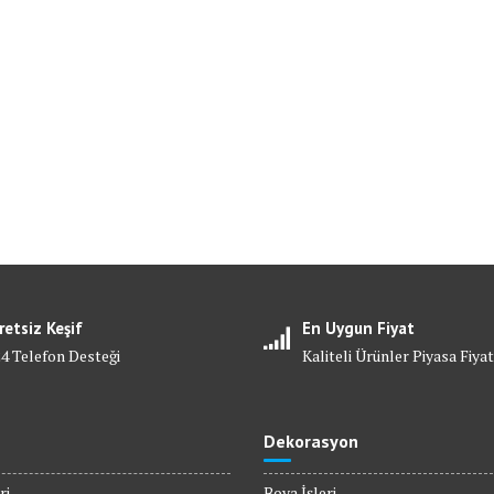
retsiz Keşif
En Uygun Fiyat
24 Telefon Desteği
Kaliteli Ürünler Piyasa Fiyat
Dekorasyon
ri
Boya İşleri