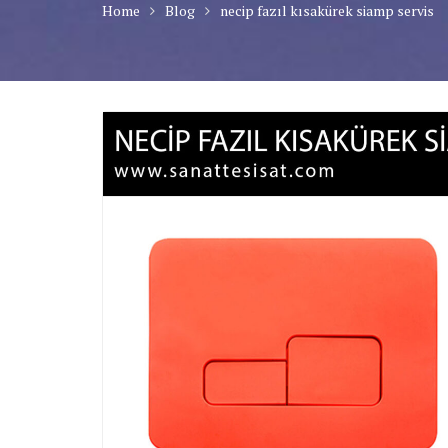
Home
Blog
necip fazıl kısakürek siamp servis