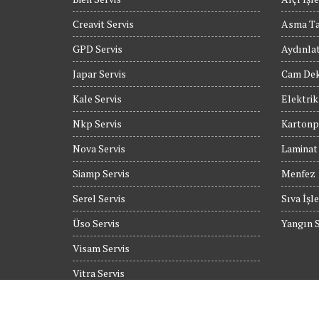
Creavit Servis
Asma T
GPD Servis
Aydınla
Japar Servis
Cam Dek
Kale Servis
Elektrik
Nkp Servis
Kartonpi
Nova Servis
Laminat
Siamp Servis
Menfez
Serel Servis
Sıva İşle
Üso Servis
Yangın S
Visam Servis
Vitra Servis