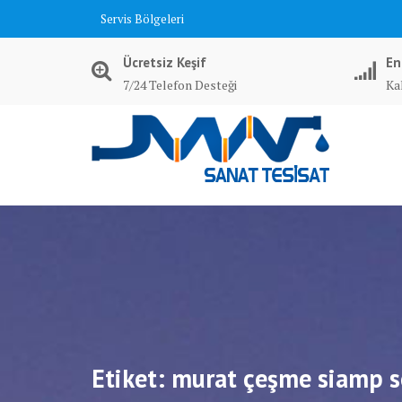
Skip
Servis Bölgeleri
to
content
Ücretsiz Keşif
En
7/24 Telefon Desteği
Kal
Etiket:
murat çeşme siamp s