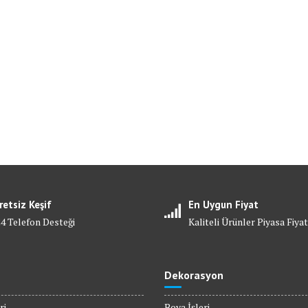
retsiz Keşif
En Uygun Fiyat
24 Telefon Desteği
Kaliteli Ürünler Piyasa Fiyat
Dekorasyon
ri
Boya İşleri