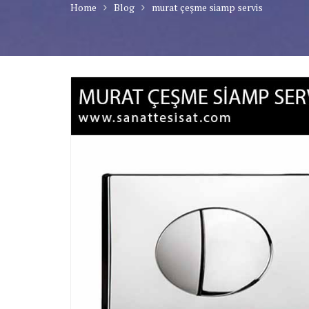
Home
Blog
murat çeşme siamp servis