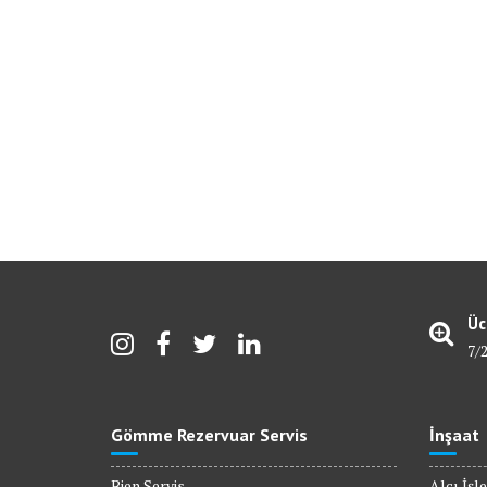
Üc
7/
Gömme Rezervuar Servis
İnşaat
Bien Servis
Alçı İşle