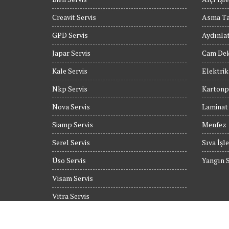
Creavit Servis
Asma T
GPD Servis
Aydınla
Japar Servis
Cam Dek
Kale Servis
Elektrik
Nkp Servis
Kartonpi
Nova Servis
Laminat
Siamp Servis
Menfez
Serel Servis
Sıva İşle
Üso Servis
Yangın S
Visam Servis
Vitra Servis