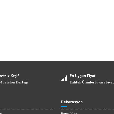
retsiz Keşif
En Uygun Fiyat
24 Telefon Desteği
Kaliteli Ürünler Piyasa Fiyat
Dekorasyon
ri
Boya İşleri