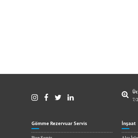
Üc
7/
Gömme Rezervuar Servis
İnşaat
Bien Servis
Alçı İşle