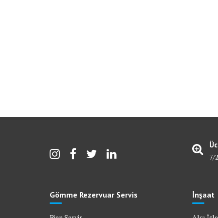
Üc
7/
Gömme Rezervuar Servis
İnşaat
Bien Servis
Alçı İşle