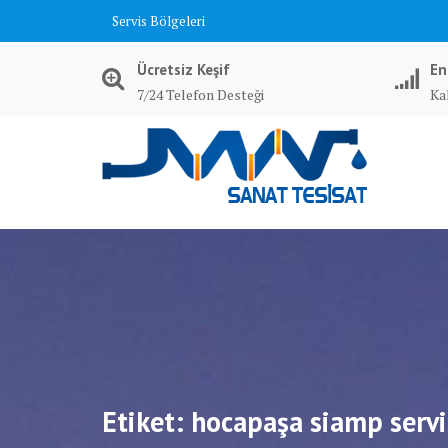
Skip
Servis Bölgeleri
to
content
Ücretsiz Keşif
En
7/24 Telefon Desteği
Kal
Etiket:
hocapaşa siamp servi