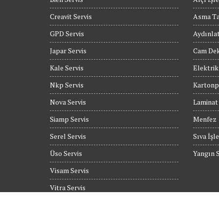
Creavit Servis
Asma T
GPD Servis
Aydınla
Japar Servis
Cam Dek
Kale Servis
Elektrik
Nkp Servis
Kartonpi
Nova Servis
Laminat
Siamp Servis
Menfez
Serel Servis
Sıva İşle
Üso Servis
Yangın S
Visam Servis
Vitra Servis