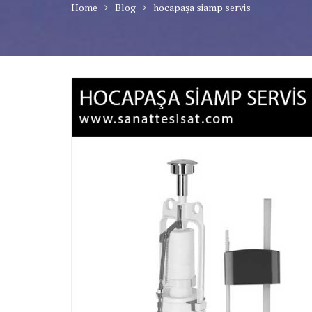
Home
Blog
hocapaşa siamp servis