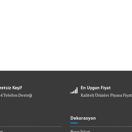
retsiz Keşif
En Uygun Fiyat
24 Telefon Desteği
Kaliteli Ürünler Piyasa Fiyat
Dekorasyon
ri
Boya İşleri