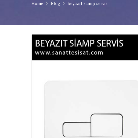
Home
Blog
beyazıt siamp servis