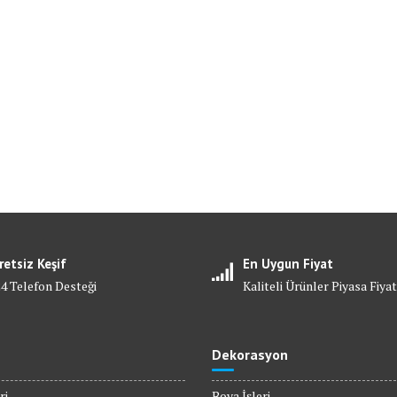
retsiz Keşif
En Uygun Fiyat
24 Telefon Desteği
Kaliteli Ürünler Piyasa Fiyat
Dekorasyon
ri
Boya İşleri