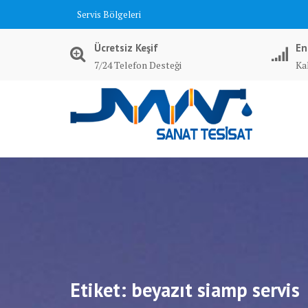
Skip
Servis Bölgeleri
to
content
Ücretsiz Keşif
En
7/24 Telefon Desteği
Kal
Etiket:
beyazıt siamp servis