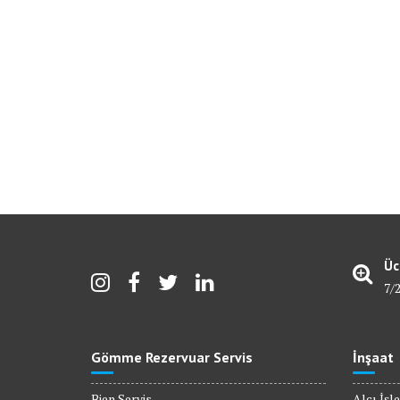
Üc
7/
Gömme Rezervuar Servis
İnşaat
Bien Servis
Alçı İşle