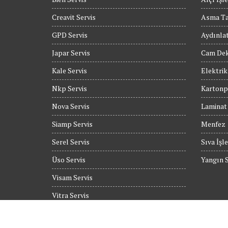
Creavit Servis
Asma T
GPD Servis
Aydınla
Japar Servis
Cam Dek
Kale Servis
Elektrik
Nkp Servis
Kartonpi
Nova Servis
Laminat
Siamp Servis
Menfez
Serel Servis
Sıva İşle
Üso Servis
Yangın S
Visam Servis
Vitra Servis