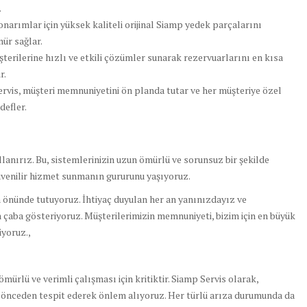
.
onarımlar için yüksek kaliteli orijinal Siamp yedek parçalarını
mür sağlar.
terilerine hızlı ve etkili çözümler sunarak rezervuarlarını en kısa
r.
rvis, müşteri memnuniyetini ön planda tutar ve her müşteriye özel
defler.
llanırız. Bu, sistemlerinizin uzun ömürlü ve sorunsuz bir şekilde
üvenilir hizmet sunmanın gururunu yaşıyoruz.
 önünde tutuyoruz. İhtiyaç duyulan her an yanınızdayız ve
çaba gösteriyoruz. Müşterilerimizin memnuniyeti, bizim için en büyük
yoruz.,
rlü ve verimli çalışması için kritiktir. Siamp Servis olarak,
ı önceden tespit ederek önlem alıyoruz. Her türlü arıza durumunda da