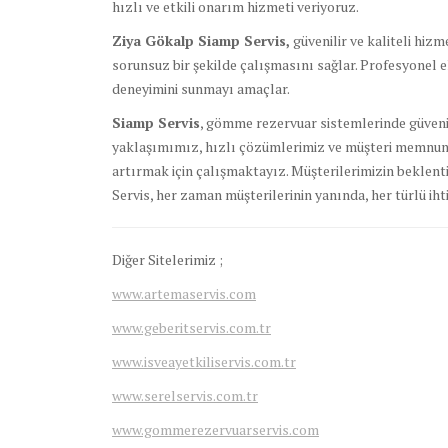
hızlı ve etkili onarım hizmeti veriyoruz.
Ziya Gökalp Siamp Servis,
güvenilir ve kaliteli hi
sorunsuz bir şekilde çalışmasını sağlar. Profesyonel ek
deneyimini sunmayı amaçlar.
Siamp Servis
, gömme rezervuar sistemlerinde güvenil
yaklaşımımız, hızlı çözümlerimiz ve müşteri memnuni
artırmak için çalışmaktayız. Müşterilerimizin beklenti
Servis, her zaman müşterilerinin yanında, her türlü ihti
Diğer Sitelerimiz ;
www.artemaservis.com
www.geberitservis.com.tr
www.isveayetkiliservis.com.tr
www.serelservis.com.tr
www.gommerezervuarservis.com