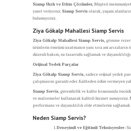
Siamp Hızlı ve Etkin Çözümler,
Müşteri memnuniyetin
yanıt veriyoruz.
Siamp Servis
olarak, yaşam alanların
bulunuyoruz.
Ziya Gökalp Mahallesi Siamp Servis
Ziya Gökalp Mahallesi Siamp Servis,
gömme rezervu
ürünlerin ömrünü uzatmanın yanı sıra ani arızaların 
düzenli bakım, su tasarrufu sağlamak ve dayanıklılığı
Orijinal Yedek Parçalar
Ziya Gökalp Siamp Servis
, sadece orijinal yedek pa
çalışmasını garanti eder. Kaliteden ödün vermeyen ya
Siamp Servis
, güvenilirlik ve kalite konusunda öncü
ve malzemeler kullanarak kaliteli hizmet sunuyoruz. 
performans ve dayanıklılık elde etmelerini sağlamak i
Neden Siamp Servis?
Deneyimli ve Eğitimli Teknisyenler:
Si