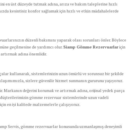
i en üst düzeyde tutmak adına, arıza ve bakım taleplerine hızlı
ızda kesintisiz konfor sağlamak için hızlı ve etkin müdahalelerde
arlarınızın düzenli bakımını yaparak olası sorunları önler. Böylece
önüne geçilmesine de yardımcı olur.
Siamp Gömme Rezervuarlar
için
 artırmak adına önemlidir.
rçalar kullanarak, sistemlerinizin uzun ömürlü ve sorunsuz bir şekilde
klaşımımızla, sizlere güvenilir hizmet sunmanın gururunu yaşıyoruz.
dür. Markanın değerini korumak ve artırmak adına, orijinal yedek parça
Müşterilerimizin gömme rezervuar sistemlerinde uzun vadeli
çin en iyi kalitede malzemelerle çalışıyoruz.
amp Servis, gömme rezervuarlar konusunda uzmanlaşmış deneyimli