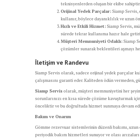
teknisyenlerden oluşan bir ekibe sahiptir
Orijinal Yedek Parçalar:
Siamp Servis, 
kullanır, böylece dayanıklılık ve uzun ö
Hızlı ve Etkili Hizmet:
Siamp Servis, müş
sürede tekrar kullanıma hazır hale getiri
Müşteri Memnuniyeti Odaklı:
Siamp Se
çözümler sunarak beklentileri aşmayı he
İletişim ve Randevu
Siamp Servis olarak, sadece orijinal yedek parçalar ku
çalışmasını garanti eder. Kaliteden ödün vermeden, g
Siamp Servis
olarak, müşteri memnuniyetini her şeyin
sorunlarınızı en kısa sürede çözüme kavuşturmak için 
önceliktir ve bu doğrultuda hizmet sunmaya devam edi
Bakım ve Onarım
Gömme rezervuar sistemlerinin düzenli bakımı, uzun ömü
periyodik bakım hizmetleri sunuyor ve olası arızalar