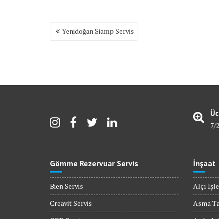
Yazı
Yenidoğan Siamp Servis
gezinmesi
Üc
7/
Gömme Rezervuar Servis
İnşaat
Bien Servis
Alçı İşle
Creavit Servis
Asma T