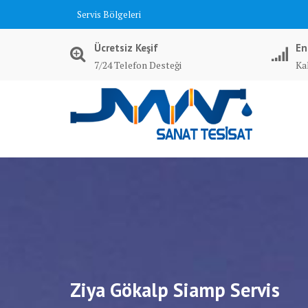
Skip
Servis Bölgeleri
to
content
Ücretsiz Keşif
En
7/24 Telefon Desteği
Kal
Ziya Gökalp Siamp Servis