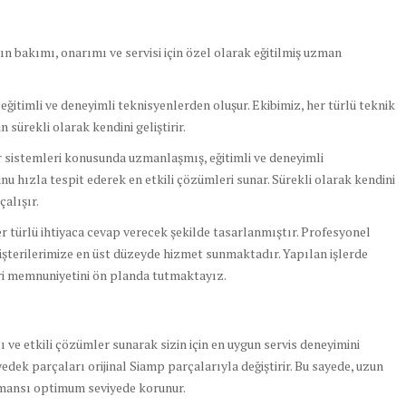
 bakımı, onarımı ve servisi için özel olarak eğitilmiş uzman
itimli ve deneyimli teknisyenlerden oluşur. Ekibimiz, her türlü teknik
 sürekli olarak kendini geliştirir.
 sistemleri konusunda uzmanlaşmış, eğitimli ve deneyimli
nu hızla tespit ederek en etkili çözümleri sunar. Sürekli olarak kendini
çalışır.
er türlü ihtiyaca cevap verecek şekilde tasarlanmıştır. Profesyonel
üşterilerimize en üst düzeyde hizmet sunmaktadır. Yapılan işlerde
eri memnuniyetini ön planda tutmaktayız.
lı ve etkili çözümler sunarak sizin için en uygun servis deneyimini
yedek parçaları orijinal Siamp parçalarıyla değiştirir. Bu sayede, uzun
ormansı optimum seviyede korunur.