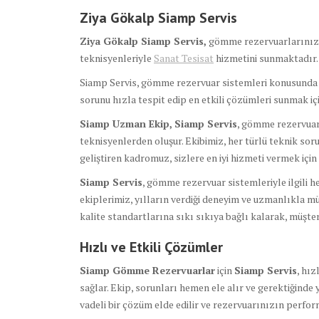
Ziya Gökalp Siamp Servis
Ziya Gökalp Siamp Servis,
gömme rezervuarlarınızın
teknisyenleriyle
Sanat Tesisat
hizmetini sunmaktadır.
Siamp Servis, gömme rezervuar sistemleri konusunda eğ
sorunu hızla tespit edip en etkili çözümleri sunmak için
Siamp Uzman Ekip,
Siamp Servis
, gömme rezervuar
teknisyenlerden oluşur. Ekibimiz, her türlü teknik soru
geliştiren kadromuz, sizlere en iyi hizmeti vermek için 
Siamp Servis
, gömme rezervuar sistemleriyle ilgili h
ekiplerimiz, yılların verdiği deneyim ve uzmanlıkla m
kalite standartlarına sıkı sıkıya bağlı kalarak, müşt
Hızlı ve Etkili Çözümler
Siamp Gömme Rezervuarlar
için
Siamp Servis
, hız
sağlar. Ekip, sorunları hemen ele alır ve gerektiğinde 
vadeli bir çözüm elde edilir ve rezervuarınızın perf