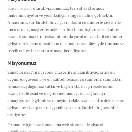
Sanat Tesisat
olarak vizyonumuz, tesisat sektöründe
mükemmeliyetin ve yenilikçiliğin simgesi haline gelmektir.
Amacımız, sürdürülebilir ve çevre dostu çözümlerle sektörde
öncü olmak, müşterilerimize en ileri teknolojileri ve en kaliteli
hizmeti sunmaktır. Tesisat alanında yaratıcı ve etkili çözümler
geliştirerek, hem ulusal hem de uluslararası düzeyde tanınan ve
tercih edilen bir marka olmayı hedefliyoruz.
Misyonumuz
Sanat Tesisat’ın misyonu, müşterilerimizin ihtiyaçlarına en
uygun, en güvenilir ve en kaliteli tesisat çözümlerini sunmaktır.
İşimize duyduğumuz tutku ve bağlılıkla, her projede üstün
hizmet kalitesini ve müşteri memnuniyetini sağlamayı
amaçlıyoruz. Eğitimli ve deneyimli ekibimizle, sektördeki en son
gelişmeleri takip ederek, yenilikçi ve sürdürülebilir çözümler
üretiyoruz.
Firmamız için hazırlanan ana web sitemizi de ziyaret
edebilirsiniz:
www.gommerezervuaryetkiliservis.com.tr