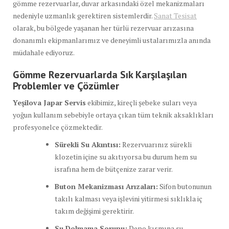
gömme rezervuarlar, duvar arkasındaki özel mekanizmaları
nedeniyle uzmanlık gerektiren sistemlerdir.
Sanat Tesisat
olarak, bu bölgede yaşanan her türlü rezervuar arızasına
donanımlı ekipmanlarımız ve deneyimli ustalarımızla anında
müdahale ediyoruz.
Gömme Rezervuarlarda Sık Karşılaşılan
Problemler ve Çözümler
Yeşilova Japar Servis
ekibimiz, kireçli şebeke suları veya
yoğun kullanım sebebiyle ortaya çıkan tüm teknik aksaklıkları
profesyonelce çözmektedir.
Sürekli Su Akıntısı:
Rezervuarınız sürekli
klozetin içine su akıtıyorsa bu durum hem su
israfına hem de bütçenize zarar verir.
Buton Mekanizması Arızaları:
Sifon butonunun
takılı kalması veya işlevini yitirmesi sıklıkla iç
takım değişimi gerektirir.
Su Dolmama Sorunu:
Depo kısmına su