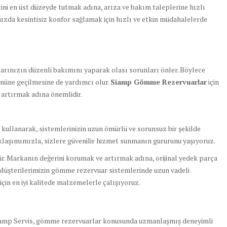
i en üst düzeyde tutmak adına, arıza ve bakım taleplerine hızlı
ızda kesintisiz konfor sağlamak için hızlı ve etkin müdahalelerde
ınızın düzenli bakımını yaparak olası sorunları önler. Böylece
önüne geçilmesine de yardımcı olur.
Siamp Gömme Rezervuarlar
için
 artırmak adına önemlidir.
r kullanarak, sistemlerinizin uzun ömürlü ve sorunsuz bir şekilde
klaşımımızla, sizlere güvenilir hizmet sunmanın gururunu yaşıyoruz.
dür. Markanın değerini korumak ve artırmak adına, orijinal yedek parça
Müşterilerimizin gömme rezervuar sistemlerinde uzun vadeli
çin en iyi kalitede malzemelerle çalışıyoruz.
amp Servis, gömme rezervuarlar konusunda uzmanlaşmış deneyimli