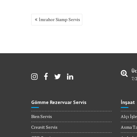
Yazı
İmrahor Siamp Servis
gezinmesi
Üc
7/
Gömme Rezervuar Servis
İnşaat
Bien Servis
Alçı İşle
Creavit Servis
Asma T