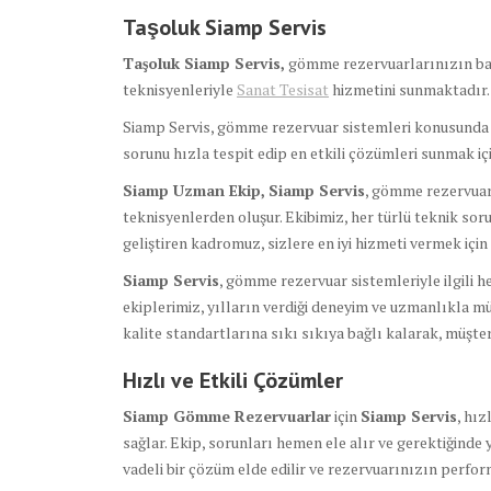
Taşoluk Siamp Servis
Taşoluk Siamp Servis,
gömme rezervuarlarınızın bakı
teknisyenleriyle
Sanat Tesisat
hizmetini sunmaktadır.
Siamp Servis, gömme rezervuar sistemleri konusunda eğ
sorunu hızla tespit edip en etkili çözümleri sunmak için
Siamp Uzman Ekip,
Siamp Servis
, gömme rezervuar
teknisyenlerden oluşur. Ekibimiz, her türlü teknik soru
geliştiren kadromuz, sizlere en iyi hizmeti vermek için 
Siamp Servis
, gömme rezervuar sistemleriyle ilgili h
ekiplerimiz, yılların verdiği deneyim ve uzmanlıkla m
kalite standartlarına sıkı sıkıya bağlı kalarak, müşt
Hızlı ve Etkili Çözümler
Siamp Gömme Rezervuarlar
için
Siamp Servis
, hız
sağlar. Ekip, sorunları hemen ele alır ve gerektiğinde 
vadeli bir çözüm elde edilir ve rezervuarınızın perf