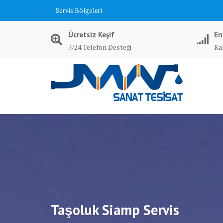
Skip
Servis Bölgeleri
to
content
Ücretsiz Keşif
En
7/24 Telefon Desteği
Kal
Taşoluk Siamp Servis