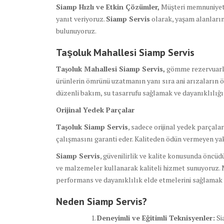
Siamp Hızlı ve Etkin Çözümler,
Müşteri memnuniyetin
yanıt veriyoruz.
Siamp Servis
olarak, yaşam alanların
bulunuyoruz.
Taşoluk Mahallesi Siamp Servis
Taşoluk Mahallesi Siamp Servis,
gömme rezervuarlar
ürünlerin ömrünü uzatmanın yanı sıra ani arızaların 
düzenli bakım, su tasarrufu sağlamak ve dayanıklılığı
Orijinal Yedek Parçalar
Taşoluk Siamp Servis
, sadece orijinal yedek parçala
çalışmasını garanti eder. Kaliteden ödün vermeyen ya
Siamp Servis
, güvenilirlik ve kalite konusunda öncü
ve malzemeler kullanarak kaliteli hizmet sunuyoruz. 
performans ve dayanıklılık elde etmelerini sağlamak i
Neden Siamp Servis?
Deneyimli ve Eğitimli Teknisyenler:
Si