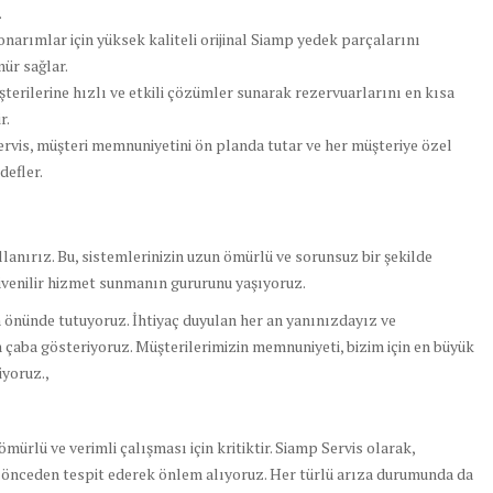
.
onarımlar için yüksek kaliteli orijinal Siamp yedek parçalarını
mür sağlar.
terilerine hızlı ve etkili çözümler sunarak rezervuarlarını en kısa
r.
rvis, müşteri memnuniyetini ön planda tutar ve her müşteriye özel
defler.
llanırız. Bu, sistemlerinizin uzun ömürlü ve sorunsuz bir şekilde
üvenilir hizmet sunmanın gururunu yaşıyoruz.
 önünde tutuyoruz. İhtiyaç duyulan her an yanınızdayız ve
çaba gösteriyoruz. Müşterilerimizin memnuniyeti, bizim için en büyük
yoruz.,
rlü ve verimli çalışması için kritiktir. Siamp Servis olarak,
ı önceden tespit ederek önlem alıyoruz. Her türlü arıza durumunda da