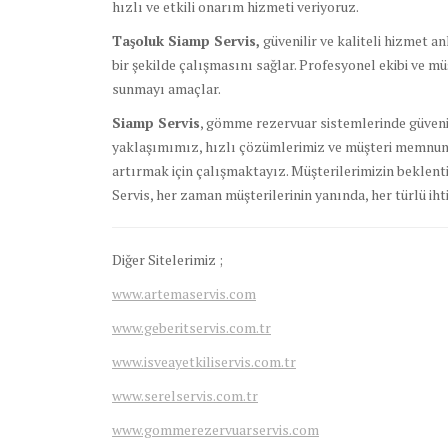
hızlı ve etkili onarım hizmeti veriyoruz.
Taşoluk Siamp Servis,
güvenilir ve kaliteli hizmet
bir şekilde çalışmasını sağlar. Profesyonel ekibi ve mü
sunmayı amaçlar.
Siamp Servis
, gömme rezervuar sistemlerinde güvenil
yaklaşımımız, hızlı çözümlerimiz ve müşteri memnuni
artırmak için çalışmaktayız. Müşterilerimizin beklenti
Servis, her zaman müşterilerinin yanında, her türlü ihti
Diğer Sitelerimiz ;
www.artemaservis.com
www.geberitservis.com.tr
www.isveayetkiliservis.com.tr
www.serelservis.com.tr
www.gommerezervuarservis.com