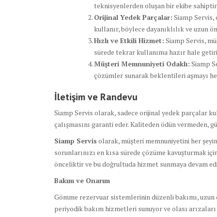
teknisyenlerden oluşan bir ekibe sahiptir
Orijinal Yedek Parçalar:
Siamp Servis, 
kullanır, böylece dayanıklılık ve uzun ö
Hızlı ve Etkili Hizmet:
Siamp Servis, müş
sürede tekrar kullanıma hazır hale getiri
Müşteri Memnuniyeti Odaklı:
Siamp Se
çözümler sunarak beklentileri aşmayı he
İletişim ve Randevu
Siamp Servis olarak, sadece orijinal yedek parçalar ku
çalışmasını garanti eder. Kaliteden ödün vermeden, g
Siamp Servis
olarak, müşteri memnuniyetini her şeyin
sorunlarınızı en kısa sürede çözüme kavuşturmak için 
önceliktir ve bu doğrultuda hizmet sunmaya devam edi
Bakım ve Onarım
Gömme rezervuar sistemlerinin düzenli bakımı, uzun ömü
periyodik bakım hizmetleri sunuyor ve olası arızalar