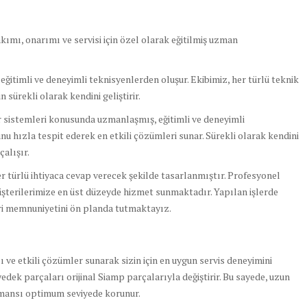
mı, onarımı ve servisi için özel olarak eğitilmiş uzman
itimli ve deneyimli teknisyenlerden oluşur. Ekibimiz, her türlü teknik
 sürekli olarak kendini geliştirir.
 sistemleri konusunda uzmanlaşmış, eğitimli ve deneyimli
nu hızla tespit ederek en etkili çözümleri sunar. Sürekli olarak kendini
çalışır.
er türlü ihtiyaca cevap verecek şekilde tasarlanmıştır. Profesyonel
üşterilerimize en üst düzeyde hizmet sunmaktadır. Yapılan işlerde
eri memnuniyetini ön planda tutmaktayız.
lı ve etkili çözümler sunarak sizin için en uygun servis deneyimini
yedek parçaları orijinal Siamp parçalarıyla değiştirir. Bu sayede, uzun
ormansı optimum seviyede korunur.