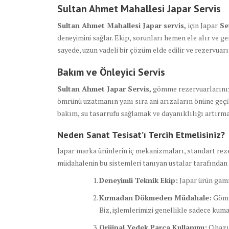
Sultan Ahmet Mahallesi Japar Servis
Sultan Ahmet Mahallesi Japar servis,
için Japar
Se
deneyimini sağlar. Ekip, sorunları hemen ele alır ve ger
sayede, uzun vadeli bir çözüm elde edilir ve rezervu
Bakım ve Önleyici Servis
Sultan Ahmet Japar Servis,
gömme rezervuarlarınızı
ömrünü uzatmanın yanı sıra ani arızaların önüne geçi
bakım, su tasarrufu sağlamak ve dayanıklılığı artırma
Neden Sanat Tesisat’ı Tercih Etmelisiniz?
Japar marka ürünlerin iç mekanizmaları, standart reze
müdahalenin bu sistemleri tanıyan ustalar tarafından 
Deneyimli Teknik Ekip:
Japar ürün gamı
Kırmadan Dökmeden Müdahale:
Gömme
Biz, işlemlerimizi genellikle sadece kum
Orijinal Yedek Parça Kullanımı:
Cihazı