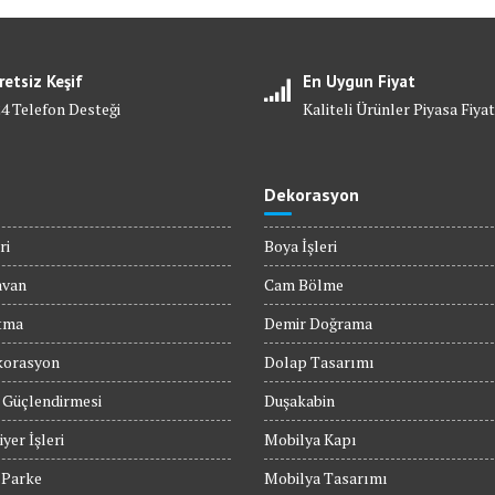
retsiz Keşif
En Uygun Fiyat
24 Telefon Desteği
Kaliteli Ürünler Piyasa Fiyat
Dekorasyon
ri
Boya İşleri
avan
Cam Bölme
tma
Demir Doğrama
orasyon
Dolap Tasarımı
 Güçlendirmesi
Duşakabin
yer İşleri
Mobilya Kapı
 Parke
Mobilya Tasarımı