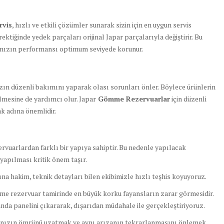
rvis
, hızlı ve etkili çözümler sunarak sizin için en uygun servis
ektiğinde yedek parçaları orijinal Japar parçalarıyla değiştirir. Bu
arınızın performansı optimum seviyede korunur.
n düzenli bakımını yaparak olası sorunları önler. Böylece ürünlerin
lmesine de yardımcı olur. Japar
Gömme Rezervuarlar
için düzenli
k adına önemlidir.
rvuarlardan farklı bir yapıya sahiptir. Bu nedenle yapılacak
yapılması kritik önem taşır.
na hakim, teknik detayları bilen ekibimizle hızlı teşhis koyuyoruz.
 rezervuar tamirinde en büyük korku fayansların zarar görmesidir.
anda panelini çıkararak, dışarıdan müdahale ile gerçekleştiriyoruz.
nızın ömrünü uzatmak ve aynı arızanın tekrarlanmasını önlemek