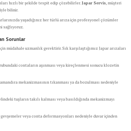
ları hızlı bir şekilde tespit edip çözebilirler.
Japar Servis
, müşteri
le bilinir.
larınızda yaşadığınız her türlü arıza için profesyonel çözümler
i sağlıyoruz.
an Sorunlar
in müdahale uzmanlık gerektirir. Sık karşılaştığımız Japar arızaları
ubundaki contaların aşınması veya kireçlenmesi sonucu klozetin
amandıra mekanizmasının tıkanması ya da bozulması nedeniyle
indeki tuşların takılı kalması veya basıldığında mekanizmayı
 gevşemeler veya conta deformasyonları nedeniyle duvar içinden