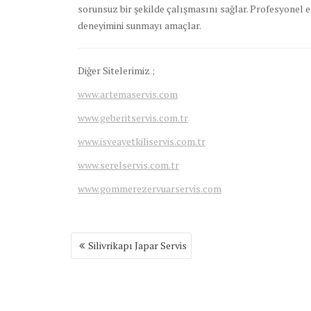
sorunsuz bir şekilde çalışmasını sağlar. Profesyonel ek
deneyimini sunmayı amaçlar.
Diğer Sitelerimiz ;
www.artemaservis.com
www.geberitservis.com.tr
www.isveayetkiliservis.com.tr
www.serelservis.com.tr
www.gommerezervuarservis.com
Yazı
Silivrikapı Japar Servis
gezinmesi