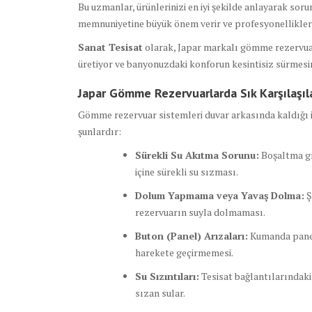
Bu uzmanlar, ürünlerinizi en iyi şekilde anlayarak sorun
memnuniyetine büyük önem verir ve profesyonellikleriy
Sanat Tesisat
olarak, Japar markalı gömme rezervuar
üretiyor ve banyonuzdaki konforun kesintisiz sürmesin
Japar Gömme Rezervuarlarda Sık Karşılaşıl
Gömme rezervuar sistemleri duvar arkasında kaldığı iç
şunlardır:
Sürekli Su Akıtma Sorunu:
Boşaltma gr
içine sürekli su sızması.
Dolum Yapmama veya Yavaş Dolma:
Ş
rezervuarın suyla dolmaması.
Buton (Panel) Arızaları:
Kumanda panel
harekete geçirmemesi.
Su Sızıntıları:
Tesisat bağlantılarındaki
sızan sular.