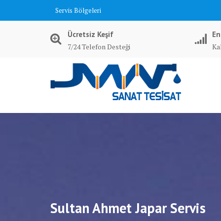
Skip
Servis Bölgeleri
to
content
Ücretsiz Keşif
En
7/24 Telefon Desteği
Kal
Sultan Ahmet Japar Servis