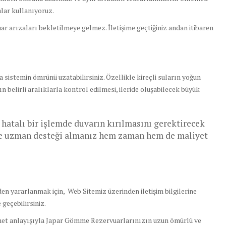
alar kullanıyoruz.
ar arızaları bekletilmeye gelmez. İletişime geçtiğiniz andan itibaren
sistemin ömrünü uzatabilirsiniz. Özellikle kireçli suların yoğun
belirli aralıklarla kontrol edilmesi, ileride oluşabilecek büyük
atalı bir işlemde duvarın kırılmasını gerektirecek
nle uzman desteği almanız hem zaman hem de maliyet
n yararlanmak için, Web Sitemiz üzerinden iletişim bilgilerine
geçebilirsiniz.
izmet anlayışıyla Japar Gömme Rezervuarlarınızın uzun ömürlü ve