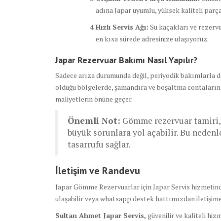
adına Japar uyumlu, yüksek kaliteli parç
Hızlı Servis Ağı:
Su kaçakları ve rezervu
en kısa sürede adresinize ulaşıyoruz.
Japar Rezervuar Bakımı Nasıl Yapılır?
Sadece arıza durumunda değil, periyodik bakımlarla da 
olduğu bölgelerde, şamandıra ve boşaltma contalarının 
maliyetlerin önüne geçer.
Önemli Not:
Gömme rezervuar tamiri, h
büyük sorunlara yol açabilir. Bu nede
tasarrufu sağlar.
İletişim ve Randevu
Japar Gömme Rezervuarlar için Japar Servis hizmetinde
ulaşabilir veya whatsapp destek hattımızdan iletişime 
Sultan Ahmet Japar Servis,
güvenilir ve kaliteli h