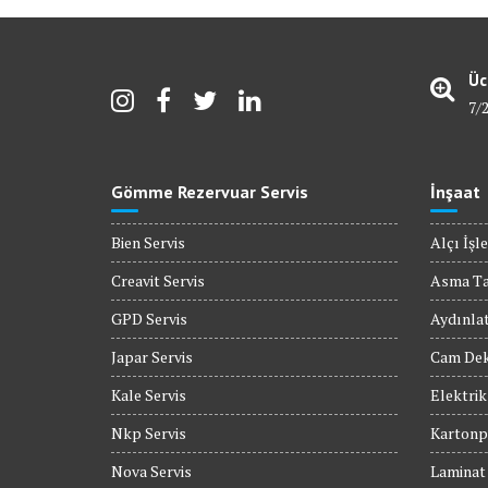
Üc
7/
Gömme Rezervuar Servis
İnşaat
Bien Servis
Alçı İşle
Creavit Servis
Asma T
GPD Servis
Aydınla
Japar Servis
Cam Dek
Kale Servis
Elektrik
Nkp Servis
Kartonpi
Nova Servis
Laminat