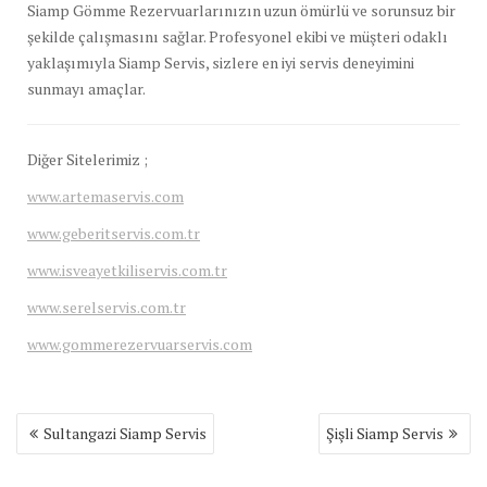
Siamp Gömme Rezervuarlarınızın uzun ömürlü ve sorunsuz bir
şekilde çalışmasını sağlar. Profesyonel ekibi ve müşteri odaklı
yaklaşımıyla Siamp Servis, sizlere en iyi servis deneyimini
sunmayı amaçlar.
Diğer Sitelerimiz ;
www.artemaservis.com
www.geberitservis.com.tr
www.isveayetkiliservis.com.tr
www.serelservis.com.tr
www.gommerezervuarservis.com
Yazı
Sultangazi Siamp Servis
Şişli Siamp Servis
gezinmesi