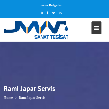
Skip
Servis Bölgeleri
to
content
Rami Japar Servis
Home
Rami Japar Servis