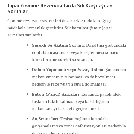
Japar Gömme Rezervuarlarda Sık Karşılaşılan
Sorunlar
Gömme rezervuar sistemleri duvar arkasında kaldığı için
müdahale uzmanlık gerektirir. Sık karşılaştığımız Japar
arızaları şunlardır:
Sürekli Su Akıtma Sorunu:
Boşaltma grubundaki
contaların aşınması veya kireçlenmesi sonucu
klozetin içine sürekli su sızması.
Dolum Yapmama veya Yavaş Dolma:
Şamandıra
mekanizmasının tıkanması ya da bozulması
nedeniyle rezervuarın suyla dolmaması.
Buton (Panel) Arızaları:
Kumanda panelindeki
tuşların takılı kalması veya basıldığında
mekanizmayı harekete geçirmemesi.
Su Sızıntıları:
Tesisat bağlantılarındaki
gevşemeler veya conta deformasyonları nedeniyle
duvar içinden sızan sular.