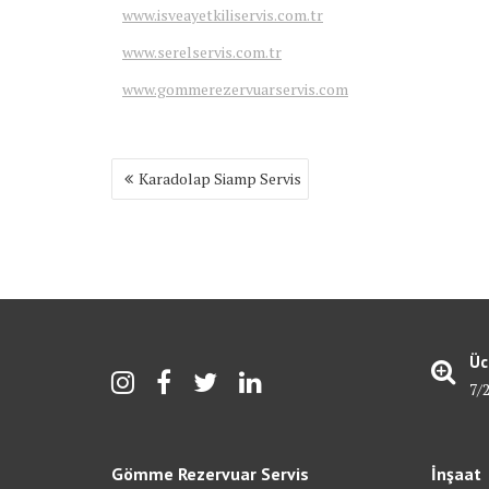
www.isveayetkiliservis.com.tr
www.serelservis.com.tr
www.gommerezervuarservis.com
Yazı
Karadolap Siamp Servis
gezinmesi
Üc
7/
Gömme Rezervuar Servis
İnşaat