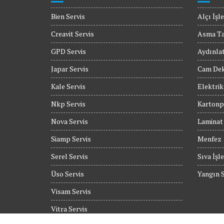
Bien Servis
Alçı İşle
Creavit Servis
Asma T
GPD Servis
Aydınla
Japar Servis
Cam Dek
Kale Servis
Elektrik
Nkp Servis
Kartonpi
Nova Servis
Laminat
Siamp Servis
Menfez
Serel Servis
Sıva İşle
Üso Servis
Yangın S
Visam Servis
Vitra Servis