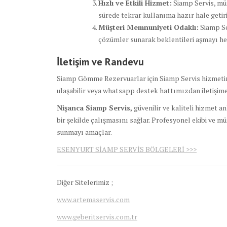
Hızlı ve Etkili Hizmet:
Siamp Servis, müş
sürede tekrar kullanıma hazır hale getiri
Müşteri Memnuniyeti Odaklı:
Siamp Se
çözümler sunarak beklentileri aşmayı he
İletişim ve Randevu
Siamp Gömme Rezervuarlar için Siamp Servis hizmetind
ulaşabilir veya whatsapp destek hattımızdan iletişime 
Nişanca Siamp Servis,
güvenilir ve kaliteli hizmet
bir şekilde çalışmasını sağlar. Profesyonel ekibi ve mü
sunmayı amaçlar.
ESENYURT SİAMP SERVİS BÖLGELERİ >>>
Diğer Sitelerimiz ;
www.artemaservis.com
www.geberitservis.com.tr