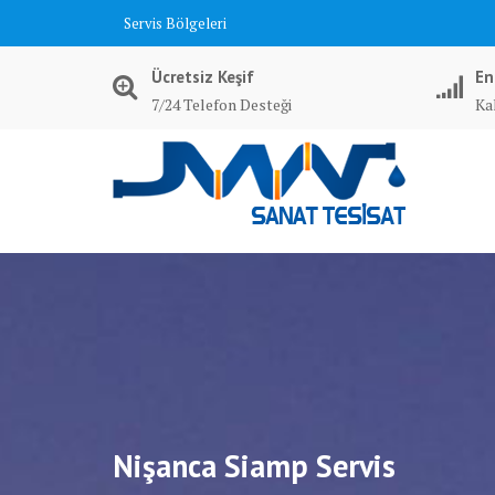
Skip
Servis Bölgeleri
to
content
Ücretsiz Keşif
En
7/24 Telefon Desteği
Kal
Nişanca Siamp Servis