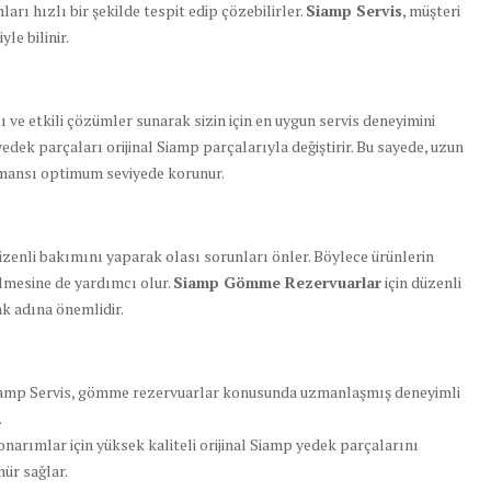
ları hızlı bir şekilde tespit edip çözebilirler.
Siamp Servis
, müşteri
le bilinir.
lı ve etkili çözümler sunarak sizin için en uygun servis deneyimini
yedek parçaları orijinal Siamp parçalarıyla değiştirir. Bu sayede, uzun
ormansı optimum seviyede korunur.
enli bakımını yaparak olası sorunları önler. Böylece ürünlerin
lmesine de yardımcı olur.
Siamp Gömme Rezervuarlar
için düzenli
k adına önemlidir.
amp Servis, gömme rezervuarlar konusunda uzmanlaşmış deneyimli
.
onarımlar için yüksek kaliteli orijinal Siamp yedek parçalarını
mür sağlar.