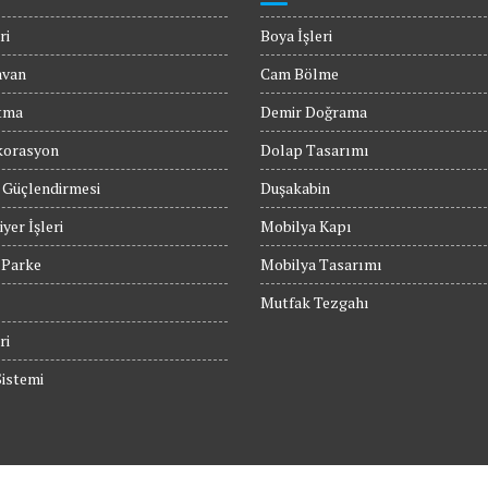
ri
Boya İşleri
avan
Cam Bölme
tma
Demir Doğrama
orasyon
Dolap Tasarımı
 Güçlendirmesi
Duşakabin
yer İşleri
Mobilya Kapı
 Parke
Mobilya Tasarımı
Mutfak Tezgahı
ri
istemi