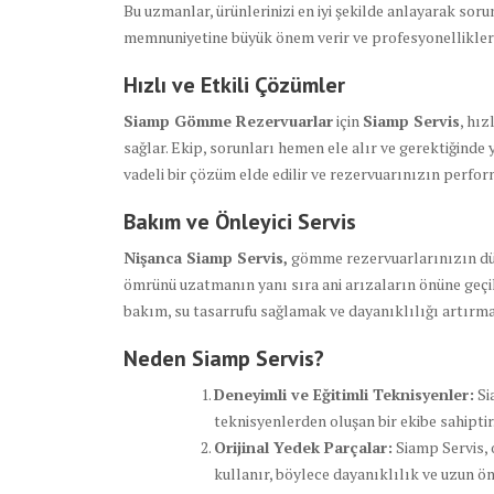
Bu uzmanlar, ürünlerinizi en iyi şekilde anlayarak sorun
memnuniyetine büyük önem verir ve profesyonellikleriy
Hızlı ve Etkili Çözümler
Siamp Gömme Rezervuarlar
için
Siamp Servis
, hız
sağlar. Ekip, sorunları hemen ele alır ve gerektiğinde 
vadeli bir çözüm elde edilir ve rezervuarınızın perf
Bakım ve Önleyici Servis
Nişanca Siamp Servis,
gömme rezervuarlarınızın düz
ömrünü uzatmanın yanı sıra ani arızaların önüne geçi
bakım, su tasarrufu sağlamak ve dayanıklılığı artırma
Neden Siamp Servis?
Deneyimli ve Eğitimli Teknisyenler:
Si
teknisyenlerden oluşan bir ekibe sahiptir
Orijinal Yedek Parçalar:
Siamp Servis, 
kullanır, böylece dayanıklılık ve uzun ö