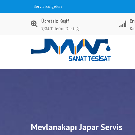
Skip
Servis Bölgeleri
to
content
Ücretsiz Keşif
En
7/24 Telefon Desteği
Kal
Mevlanakapı Japar Servis