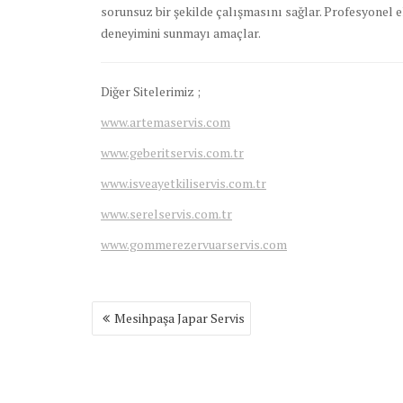
sorunsuz bir şekilde çalışmasını sağlar. Profesyonel ek
deneyimini sunmayı amaçlar.
Diğer Sitelerimiz ;
www.artemaservis.com
www.geberitservis.com.tr
www.isveayetkiliservis.com.tr
www.serelservis.com.tr
www.gommerezervuarservis.com
Yazı
Mesihpaşa Japar Servis
gezinmesi