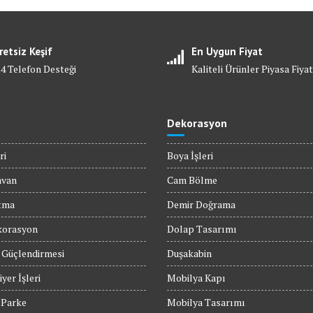
retsiz Keşif
En Uygun Fiyat
24 Telefon Desteği
Kaliteli Ürünler Piyasa Fiyat
Dekorasyon
ri
Boya İşleri
avan
Cam Bölme
tma
Demir Doğrama
orasyon
Dolap Tasarımı
 Güçlendirmesi
Duşakabin
yer İşleri
Mobilya Kapı
 Parke
Mobilya Tasarımı