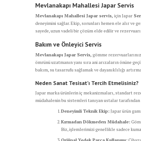
Mevlanakapı Mahallesi Japar Servis
Mevlanakapı Mahallesi Japar servis,
için Japar
Ser
deneyimini sağlar. Ekip, sorunları hemen ele alır ve ger
sayede, uzun vadeli bir çözüm elde edilir ve rezervu
Bakım ve Önleyici Servis
Mevlanakapı Japar Servis,
gömme rezervuarlarınızın
ömrünü uzatmanın yanı sıra ani arızaların önüne geçi
bakım, su tasarrufu sağlamak ve dayanıklılığı artırma
Neden Sanat Tesisat’ı Tercih Etmelisiniz?
Japar marka ürünlerin iç mekanizmaları, standart reze
müdahalenin bu sistemleri tanıyan ustalar tarafından 
Deneyimli Teknik Ekip:
Japar ürün gamı
Kırmadan Dökmeden Müdahale:
Gömme
Biz, işlemlerimizi genellikle sadece kum
Orijinal Yedek Parça Kullanımı:
Cihazı