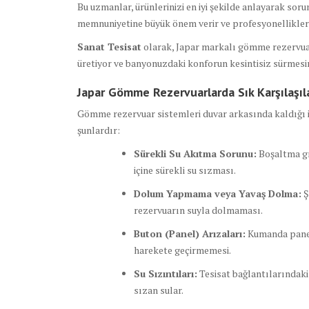
Bu uzmanlar, ürünlerinizi en iyi şekilde anlayarak sorun
memnuniyetine büyük önem verir ve profesyonellikleriy
Sanat Tesisat
olarak, Japar markalı gömme rezervuar
üretiyor ve banyonuzdaki konforun kesintisiz sürmesin
Japar Gömme Rezervuarlarda Sık Karşılaşıl
Gömme rezervuar sistemleri duvar arkasında kaldığı iç
şunlardır:
Sürekli Su Akıtma Sorunu:
Boşaltma gr
içine sürekli su sızması.
Dolum Yapmama veya Yavaş Dolma:
Ş
rezervuarın suyla dolmaması.
Buton (Panel) Arızaları:
Kumanda panel
harekete geçirmemesi.
Su Sızıntıları:
Tesisat bağlantılarındaki
sızan sular.