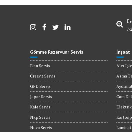
Üc
7/
Gömme Rezervuar Servis
İnşaat
Bien Servis
Alçı İşle
Creavit Servis
Asma T
GPD Servis
Aydınla
Japar Servis
Cam Dek
Kale Servis
Elektrik
Nkp Servis
Kartonpi
Nova Servis
Laminat