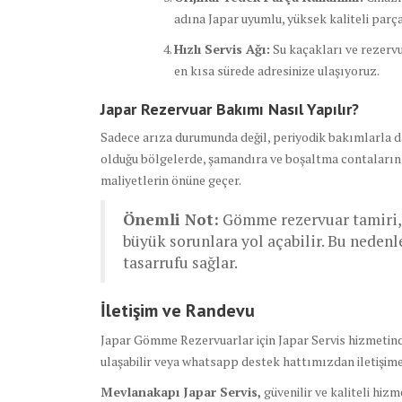
adına Japar uyumlu, yüksek kaliteli parç
Hızlı Servis Ağı:
Su kaçakları ve rezervu
en kısa sürede adresinize ulaşıyoruz.
Japar Rezervuar Bakımı Nasıl Yapılır?
Sadece arıza durumunda değil, periyodik bakımlarla da 
olduğu bölgelerde, şamandıra ve boşaltma contalarının 
maliyetlerin önüne geçer.
Önemli Not:
Gömme rezervuar tamiri, h
büyük sorunlara yol açabilir. Bu nede
tasarrufu sağlar.
İletişim ve Randevu
Japar Gömme Rezervuarlar için Japar Servis hizmetinde
ulaşabilir veya whatsapp destek hattımızdan iletişime 
Mevlanakapı Japar Servis,
güvenilir ve kaliteli hi