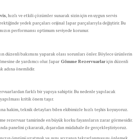
vis
, hızlı ve etkili çözümler sunarak sizin için en uygun servis
ektiğinde yedek parçaları orijinal Japar parçalarıyla değiştirir. Bu
arınızın performansı optimum seviyede korunur.
 düzenli bakımını yaparak olası sorunları önler. Böylece ürünlerin
lmesine de yardımcı olur. Japar
Gömme Rezervuarlar
için düzenli
k adına önemlidir.
rvuarlardan farklı bir yapıya sahiptir. Bu nedenle yapılacak
yapılması kritik önem taşır.
na hakim, teknik detayları bilen ekibimizle hızlı teşhis koyuyoruz.
 rezervuar tamirinde en büyük korku fayansların zarar görmesidir.
anda panelini çıkararak, dışarıdan müdahale ile gerçekleştiriyoruz.
nızın ömrünü uzatmak ve aynı arızanın tekrarlanmasını önlemek