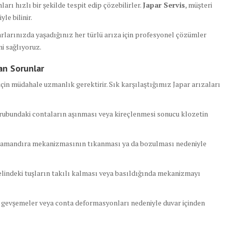
ları hızlı bir şekilde tespit edip çözebilirler.
Japar Servis
, müşteri
le bilinir.
larınızda yaşadığınız her türlü arıza için profesyonel çözümler
i sağlıyoruz.
an Sorunlar
in müdahale uzmanlık gerektirir. Sık karşılaştığımız Japar arızaları
ubundaki contaların aşınması veya kireçlenmesi sonucu klozetin
amandıra mekanizmasının tıkanması ya da bozulması nedeniyle
indeki tuşların takılı kalması veya basıldığında mekanizmayı
 gevşemeler veya conta deformasyonları nedeniyle duvar içinden