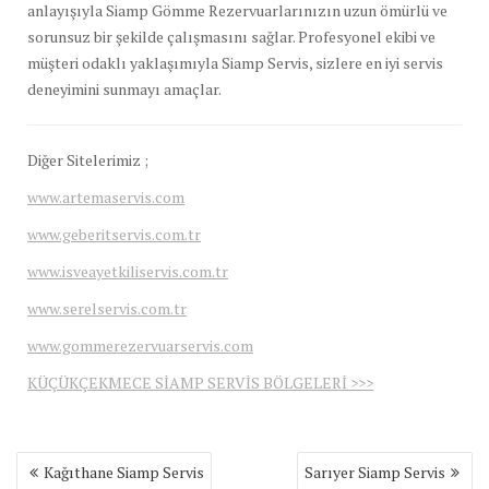
anlayışıyla Siamp Gömme Rezervuarlarınızın uzun ömürlü ve
sorunsuz bir şekilde çalışmasını sağlar. Profesyonel ekibi ve
müşteri odaklı yaklaşımıyla Siamp Servis, sizlere en iyi servis
deneyimini sunmayı amaçlar.
Diğer Sitelerimiz ;
www.artemaservis.com
www.geberitservis.com.tr
www.isveayetkiliservis.com.tr
www.serelservis.com.tr
www.gommerezervuarservis.com
KÜÇÜKÇEKMECE SİAMP SERVİS BÖLGELERİ >>>
Yazı
Kağıthane Siamp Servis
Sarıyer Siamp Servis
gezinmesi