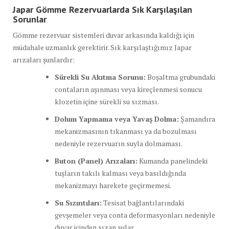
Japar Gömme Rezervuarlarda Sık Karşılaşılan
Sorunlar
Gömme rezervuar sistemleri duvar arkasında kaldığı için
müdahale uzmanlık gerektirir. Sık karşılaştığımız Japar
arızaları şunlardır:
Sürekli Su Akıtma Sorunu:
Boşaltma grubundaki
contaların aşınması veya kireçlenmesi sonucu
klozetin içine sürekli su sızması.
Dolum Yapmama veya Yavaş Dolma:
Şamandıra
mekanizmasının tıkanması ya da bozulması
nedeniyle rezervuarın suyla dolmaması.
Buton (Panel) Arızaları:
Kumanda panelindeki
tuşların takılı kalması veya basıldığında
mekanizmayı harekete geçirmemesi.
Su Sızıntıları:
Tesisat bağlantılarındaki
gevşemeler veya conta deformasyonları nedeniyle
duvar içinden sızan sular.