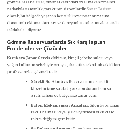
gömme rezervuarlar, duvar arkasındaki özel mekanizmaları
nedeniyle uzmanlık gerektiren sistemlerdir.
Sanat Tesisat
olarak, bu bölgede yaşanan her türlü rezervuar arızasına
donanımlı ekipmanlarımız ve deneyimli ustalarımızla anında
müdahale ediyoruz.
Gömme Rezervuarlarda Sık Karşılaşılan
Problemler ve Çözümler
Kısırkaya Japar Servis
ekibimiz, kireçli şebeke suları veya
yoğun kullanım sebebiyle ortaya çıkan tüm teknik aksaklıkları
profesyonelce çözmektedir.
Sürekli Su Akıntısı:
Rezervuarınız sürekli
klozetin içine su akıtıyorsa bu durum hem su
israfına hem de bütçenize zarar verir.
Buton Mekanizması Arızaları:
Sifon butonunun
takılı kalması veya işlevini yitirmesi sıklıkla iç
takım değişimi gerektirir.
Su Dolmama Sorunu:
Depo kısmına su