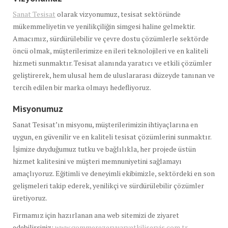
Sanat Tesisat
olarak vizyonumuz, tesisat sektöründe
mükemmeliyetin ve yenilikçiliğin simgesi haline gelmektir.
Amacımız, sürdürülebilir ve çevre dostu çözümlerle sektörde
öncü olmak, müşterilerimize en ileri teknolojileri ve en kaliteli
hizmeti sunmaktır. Tesisat alanında yaratıcı ve etkili çözümler
geliştirerek, hem ulusal hem de uluslararası düzeyde tanınan ve
tercih edilen bir marka olmayı hedefliyoruz.
Misyonumuz
Sanat Tesisat’ın misyonu, müşterilerimizin ihtiyaçlarına en
uygun, en güvenilir ve en kaliteli tesisat çözümlerini sunmaktır.
İşimize duyduğumuz tutku ve bağlılıkla, her projede üstün
hizmet kalitesini ve müşteri memnuniyetini sağlamayı
amaçlıyoruz. Eğitimli ve deneyimli ekibimizle, sektördeki en son
gelişmeleri takip ederek, yenilikçi ve sürdürülebilir çözümler
üretiyoruz.
Firmamız için hazırlanan ana web sitemizi de ziyaret
edebilirsiniz:
www.gommerezervuaryetkiliservis.com.tr