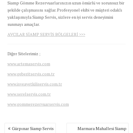
Siamp Gömme Rezervuarlarınızın uzun ömürlü ve sorunsuz bir
şekilde çalışmasını sağlar. Profesyonel ekibi ve müşteri odaklı
yaklaşımıyla Siamp Servis, sizlere en iyi servis deneyimini
sunmayı amaçlar.
AVCILAR SİAMP SERVİS BÖLGELERİ >>>
Diğer Sitelerimiz ;
www.artemaservis.com
www.geberitservis.com.tr
www.isveayetkiliservis.com.tr
www.serelservis.com.tr
www.gommerezervuarservis.com
Yazı
Gürpınar Siamp Servis
Marmara Mahallesi Siamp
gezinmesi