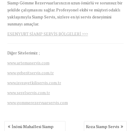
Siamp Gömme Rezervuarlarınızın uzun ömürlü ve sorunsuz bir
şekilde çalışmasını sağlar. Profesyonel ekibi ve müşteri odaklı
yaklaşımıyla Siamp Servis, sizlere en iyi servis deneyimini
sunmayı amaçlar.
ESENYURT SİAMP SERVİS BÖLGELERİ >>>
Diğer Sitelerimiz ;
www.artemaservis.com
www.geberitservis.com.tr
www.isveayetkiliservis.com.tr
www.serelservis.com.tr
www.gommerezervuarservis.com
Yazı
İnönü Mahallesi Siamp
Koza Siamp Servis
gezinmesi