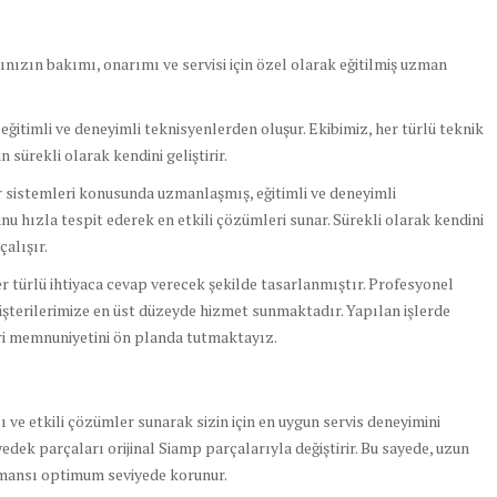
ızın bakımı, onarımı ve servisi için özel olarak eğitilmiş uzman
itimli ve deneyimli teknisyenlerden oluşur. Ekibimiz, her türlü teknik
 sürekli olarak kendini geliştirir.
 sistemleri konusunda uzmanlaşmış, eğitimli ve deneyimli
nu hızla tespit ederek en etkili çözümleri sunar. Sürekli olarak kendini
çalışır.
er türlü ihtiyaca cevap verecek şekilde tasarlanmıştır. Profesyonel
üşterilerimize en üst düzeyde hizmet sunmaktadır. Yapılan işlerde
eri memnuniyetini ön planda tutmaktayız.
lı ve etkili çözümler sunarak sizin için en uygun servis deneyimini
yedek parçaları orijinal Siamp parçalarıyla değiştirir. Bu sayede, uzun
ormansı optimum seviyede korunur.