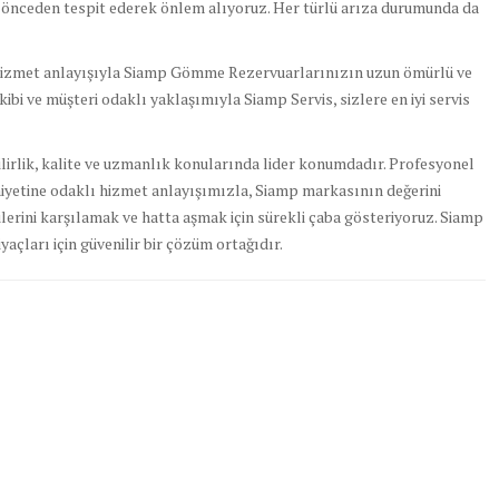
ı önceden tespit ederek önlem alıyoruz. Her türlü arıza durumunda da
i hizmet anlayışıyla Siamp Gömme Rezervuarlarınızın uzun ömürlü ve
ibi ve müşteri odaklı yaklaşımıyla Siamp Servis, sizlere en iyi servis
irlik, kalite ve uzmanlık konularında lider konumdadır. Profesyonel
yetine odaklı hizmet anlayışımızla, Siamp markasının değerini
lerini karşılamak ve hatta aşmak için sürekli çaba gösteriyoruz. Siamp
yaçları için güvenilir bir çözüm ortağıdır.