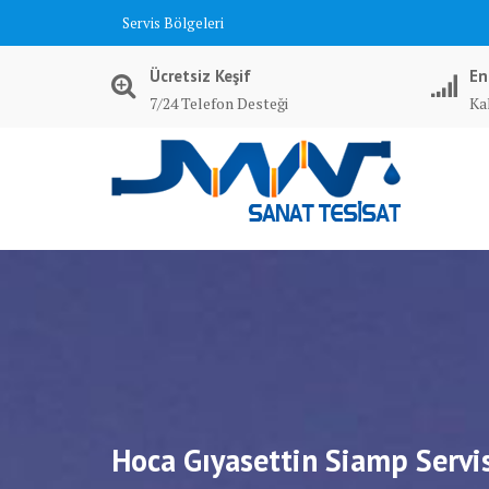
Skip
Servis Bölgeleri
to
content
Ücretsiz Keşif
En
7/24 Telefon Desteği
Kal
Hoca Gıyasettin Siamp Servi