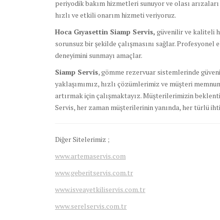
periyodik bakım hizmetleri sunuyor ve olası arızalar
hızlı ve etkili onarım hizmeti veriyoruz.
Hoca Gıyasettin Siamp Servis,
güvenilir ve kalitel
sorunsuz bir şekilde çalışmasını sağlar. Profesyonel ek
deneyimini sunmayı amaçlar.
Siamp Servis
, gömme rezervuar sistemlerinde güvenil
yaklaşımımız, hızlı çözümlerimiz ve müşteri memnuni
artırmak için çalışmaktayız. Müşterilerimizin beklenti
Servis, her zaman müşterilerinin yanında, her türlü ihti
Diğer Sitelerimiz ;
www.artemaservis.com
www.geberitservis.com.tr
www.isveayetkiliservis.com.tr
www.serelservis.com.tr