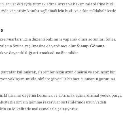
i en üst düzeyde tutmak adına, arıza ve bakım taleplerine hızlı
ızda kesintisiz konfor sağlamak için hızlı ve etkin müdahalelerde
is
ervuarlarınızın düzenli bakımını yaparak olası sorunları önler.
zaların önüne geçilmesine de yardımcı olur.
Siamp Gömme
ak ve dayanıklılığı artırmak adına önemlidir.
k parçalar kullanarak, sistemlerinizin uzun ömürlü ve sorunsuz bir
meyen yaklaşımımızla, sizlere güvenilir hizmet sunmanın gururunu
dür. Markanın değerini korumak ve artırmak adına, orijinal yedek parça
Müşterilerimizin gömme rezervuar sistemlerinde uzun vadeli
çin en iyi kalitede malzemelerle çalışıyoruz.