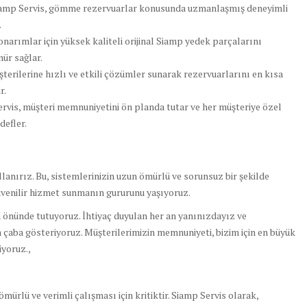
amp Servis, gömme rezervuarlar konusunda uzmanlaşmış deneyimli
.
onarımlar için yüksek kaliteli orijinal Siamp yedek parçalarını
mür sağlar.
terilerine hızlı ve etkili çözümler sunarak rezervuarlarını en kısa
r.
rvis, müşteri memnuniyetini ön planda tutar ve her müşteriye özel
defler.
llanırız. Bu, sistemlerinizin uzun ömürlü ve sorunsuz bir şekilde
üvenilir hizmet sunmanın gururunu yaşıyoruz.
 önünde tutuyoruz. İhtiyaç duyulan her an yanınızdayız ve
çaba gösteriyoruz. Müşterilerimizin memnuniyeti, bizim için en büyük
yoruz.,
rlü ve verimli çalışması için kritiktir. Siamp Servis olarak,