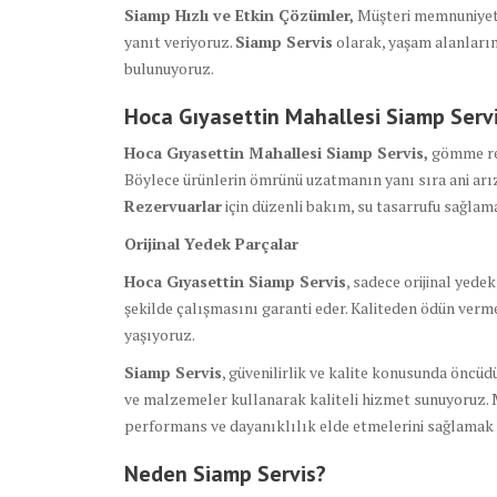
Siamp Hızlı ve Etkin Çözümler,
Müşteri memnuniyetin
yanıt veriyoruz.
Siamp Servis
olarak, yaşam alanların
bulunuyoruz.
Hoca Gıyasettin Mahallesi Siamp Serv
Hoca Gıyasettin Mahallesi Siamp Servis,
gömme rez
Böylece ürünlerin ömrünü uzatmanın yanı sıra ani arı
Rezervuarlar
için düzenli bakım, su tasarrufu sağlam
Orijinal Yedek Parçalar
Hoca Gıyasettin Siamp Servis
, sadece orijinal yede
şekilde çalışmasını garanti eder. Kaliteden ödün ver
yaşıyoruz.
Siamp Servis
, güvenilirlik ve kalite konusunda öncü
ve malzemeler kullanarak kaliteli hizmet sunuyoruz. 
performans ve dayanıklılık elde etmelerini sağlamak i
Neden Siamp Servis?