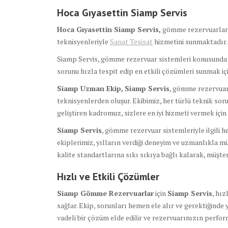
Hoca Gıyasettin Siamp Servis
Hoca Gıyasettin Siamp Servis,
gömme rezervuarların
teknisyenleriyle
Sanat Tesisat
hizmetini sunmaktadır.
Siamp Servis, gömme rezervuar sistemleri konusunda eğ
sorunu hızla tespit edip en etkili çözümleri sunmak için
Siamp Uzman Ekip,
Siamp Servis
, gömme rezervuar
teknisyenlerden oluşur. Ekibimiz, her türlü teknik soru
geliştiren kadromuz, sizlere en iyi hizmeti vermek için 
Siamp Servis
, gömme rezervuar sistemleriyle ilgili h
ekiplerimiz, yılların verdiği deneyim ve uzmanlıkla m
kalite standartlarına sıkı sıkıya bağlı kalarak, müşt
Hızlı ve Etkili Çözümler
Siamp Gömme Rezervuarlar
için
Siamp Servis
, hız
sağlar. Ekip, sorunları hemen ele alır ve gerektiğinde 
vadeli bir çözüm elde edilir ve rezervuarınızın perf