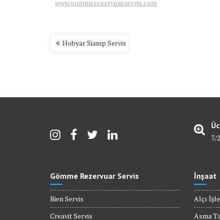
www.gommerezervuarservis.com
Yazı
Hobyar Siamp Servis
gezinmesi
Üc
7/
Gömme Rezervuar Servis
İnşaat
Bien Servis
Alçı İşle
Creavit Servis
Asma T