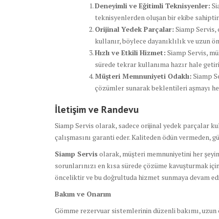
Deneyimli ve Eğitimli Teknisyenler:
Si
teknisyenlerden oluşan bir ekibe sahiptir
Orijinal Yedek Parçalar:
Siamp Servis, 
kullanır, böylece dayanıklılık ve uzun ö
Hızlı ve Etkili Hizmet:
Siamp Servis, müş
sürede tekrar kullanıma hazır hale getiri
Müşteri Memnuniyeti Odaklı:
Siamp Se
çözümler sunarak beklentileri aşmayı he
İletişim ve Randevu
Siamp Servis olarak, sadece orijinal yedek parçalar ku
çalışmasını garanti eder. Kaliteden ödün vermeden, g
Siamp Servis
olarak, müşteri memnuniyetini her şeyin
sorunlarınızı en kısa sürede çözüme kavuşturmak için 
önceliktir ve bu doğrultuda hizmet sunmaya devam edi
Bakım ve Onarım
Gömme rezervuar sistemlerinin düzenli bakımı, uzun ömü