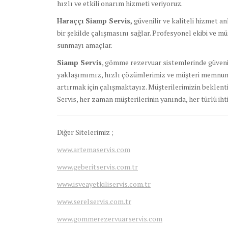
hızlı ve etkili onarım hizmeti veriyoruz.
Haraççı Siamp Servis,
güvenilir ve kaliteli hizmet
bir şekilde çalışmasını sağlar. Profesyonel ekibi ve mü
sunmayı amaçlar.
Siamp Servis
, gömme rezervuar sistemlerinde güvenil
yaklaşımımız, hızlı çözümlerimiz ve müşteri memnuni
artırmak için çalışmaktayız. Müşterilerimizin beklenti
Servis, her zaman müşterilerinin yanında, her türlü ihti
Diğer Sitelerimiz ;
www.artemaservis.com
www.geberitservis.com.tr
www.isveayetkiliservis.com.tr
www.serelservis.com.tr
www.gommerezervuarservis.com