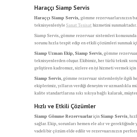
Haraççı Siamp Servis
Haraççı Siamp Servis,
gömme rezervuarlarınızın bakı
teknisyenleriyle
Sanat Tesisat
hizmetini sunmaktadır.
Siamp Servis, gömme rezervuar sistemleri konusunda eğ
sorunu hızla tespit edip en etkili çözümleri sunmak için
Siamp Uzman Ekip,
Siamp Servis
, gömme rezervuar
teknisyenlerden oluşur. Ekibimiz, her türlü teknik soru
geliştiren kadromuz, sizlere en iyi hizmeti vermek için 
Siamp Servis
, gömme rezervuar sistemleriyle ilgili h
ekiplerimiz, yılların verdiği deneyim ve uzmanlıkla m
kalite standartlarına sıkı sıkıya bağlı kalarak, müşt
Hızlı ve Etkili Çözümler
Siamp Gömme Rezervuarlar
için
Siamp Servis
, hız
sağlar. Ekip, sorunları hemen ele alır ve gerektiğinde 
vadeli bir çözüm elde edilir ve rezervuarınızın perf