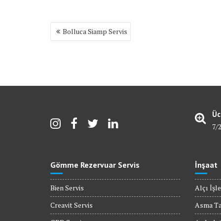
Yazı
Bolluca Siamp Servis
gezinmesi
Üc
7/
Gömme Rezervuar Servis
İnşaat
Bien Servis
Alçı İşle
Creavit Servis
Asma T