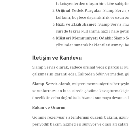
teknisyenlerden oluşan bir ekibe sahiptir
Orijinal Yedek Parçalar:
Siamp Servis, 
kullanır, böylece dayanıklılık ve uzun ö
Hızlı ve Etkili Hizmet:
Siamp Servis, müş
sürede tekrar kullanıma hazır hale getiri
Müşteri Memnuniyeti Odaklı:
Siamp Se
çözümler sunarak beklentileri aşmayı he
İletişim ve Randevu
Siamp Servis olarak, sadece orijinal yedek parçalar ku
çalışmasını garanti eder. Kaliteden ödün vermeden, g
Siamp Servis
olarak, müşteri memnuniyetini her şeyin
sorunlarınızı en kısa sürede çözüme kavuşturmak için 
önceliktir ve bu doğrultuda hizmet sunmaya devam edi
Bakım ve Onarım
Gömme rezervuar sistemlerinin düzenli bakımı, uzun ömü
periyodik bakım hizmetleri sunuyor ve olası arızalar