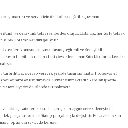
mı, onarımı ve servisi için özel olarak eğitilmiş uzman
itimli ve deneyimli teknisyenlerden oluşur. Ekibimiz, her türlü teknik
 sürekli olarak kendini geliştirir.
 sistemleri konusunda uzmanlaşmış, eğitimli ve deneyimli
nu hızla tespit ederek en etkili çözümleri sunar. Sürekli olarak kendini
çalışır.
er türlü ihtiyaca cevap verecek şekilde tasarlanmıştır. Profesyonel
üşterilerimize en üst düzeyde hizmet sunmaktadır. Yapılan işlerde
eri memnuniyetini ön planda tutmaktayız.
lı ve etkili çözümler sunarak sizin için en uygun servis deneyimini
yedek parçaları orijinal Siamp parçalarıyla değiştirir. Bu sayede, uzun
ormansı optimum seviyede korunur.