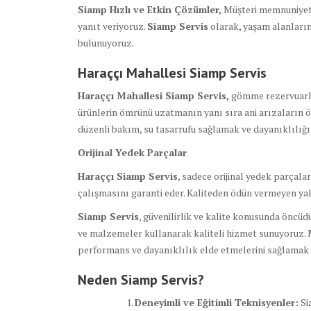
Siamp Hızlı ve Etkin Çözümler,
Müşteri memnuniyetin
yanıt veriyoruz.
Siamp Servis
olarak, yaşam alanların
bulunuyoruz.
Haraççı Mahallesi Siamp Servis
Haraççı Mahallesi Siamp Servis,
gömme rezervuarlar
ürünlerin ömrünü uzatmanın yanı sıra ani arızaların 
düzenli bakım, su tasarrufu sağlamak ve dayanıklılığı
Orijinal Yedek Parçalar
Haraççı Siamp Servis
, sadece orijinal yedek parçala
çalışmasını garanti eder. Kaliteden ödün vermeyen ya
Siamp Servis
, güvenilirlik ve kalite konusunda öncü
ve malzemeler kullanarak kaliteli hizmet sunuyoruz. 
performans ve dayanıklılık elde etmelerini sağlamak i
Neden Siamp Servis?
Deneyimli ve Eğitimli Teknisyenler:
Si