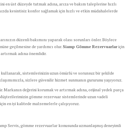
i en üst düzeyde tutmak adına, arıza ve bakım taleplerine hızlı
ızda kesintisiz konfor sağlamak için hızlı ve etkin müdahalelerde
ınızın düzenli bakımını yaparak olası sorunları önler. Böylece
önüne geçilmesine de yardımcı olur.
Siamp Gömme Rezervuarlar
için
 artırmak adına önemlidir.
r kullanarak, sistemlerinizin uzun ömürlü ve sorunsuz bir şekilde
klaşımımızla, sizlere güvenilir hizmet sunmanın gururunu yaşıyoruz.
dür. Markanın değerini korumak ve artırmak adına, orijinal yedek parça
Müşterilerimizin gömme rezervuar sistemlerinde uzun vadeli
çin en iyi kalitede malzemelerle çalışıyoruz.
amp Servis, gömme rezervuarlar konusunda uzmanlaşmış deneyimli