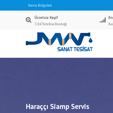
Skip
Servis Bölgeleri
to
content
Ücretsiz Keşif
En
7/24 Telefon Desteği
Kal
Haraççı Siamp Servis