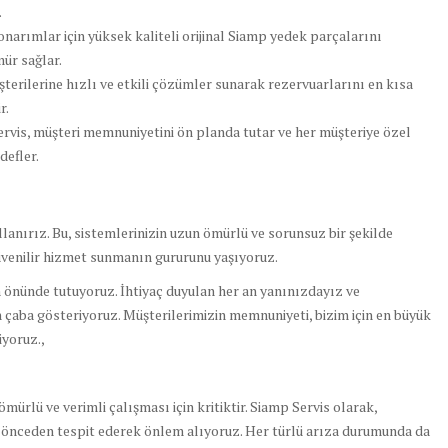
.
onarımlar için yüksek kaliteli orijinal Siamp yedek parçalarını
mür sağlar.
terilerine hızlı ve etkili çözümler sunarak rezervuarlarını en kısa
r.
rvis, müşteri memnuniyetini ön planda tutar ve her müşteriye özel
defler.
llanırız. Bu, sistemlerinizin uzun ömürlü ve sorunsuz bir şekilde
üvenilir hizmet sunmanın gururunu yaşıyoruz.
 önünde tutuyoruz. İhtiyaç duyulan her an yanınızdayız ve
çaba gösteriyoruz. Müşterilerimizin memnuniyeti, bizim için en büyük
yoruz.,
rlü ve verimli çalışması için kritiktir. Siamp Servis olarak,
ı önceden tespit ederek önlem alıyoruz. Her türlü arıza durumunda da