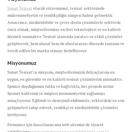
Sanat Tesisat
olarak vizyonumuz, tesisat sektöründe
mükemmeliyetin ve yenilikçiliğin simgesi haline gelmektir.
Amacımız, sürdürülebilir ve çevre dostu çözümlerle sektörde
öncü olmak, müşterilerimize en ileri teknolojileri ve en kaliteli
hizmeti sunmaktır. Tesisat alanında yaratıcı ve etkili çözümler
geliştirerek, hem ulusal hem de uluslararası düzeyde tanınan ve
tercih edilen bir marka olmayı hedefliyoruz.
Misyonumuz
Sanat Tesisat’ın misyonu, müşterilerimizin ihtiyaçlarına en
uygun, en güvenilir ve en kaliteli tesisat çözümlerini sunmaktır.
İşimize duyduğumuz tutku ve bağlılıkla, her projede üstün
hizmet kalitesini ve müşteri memnuniyetini sağlamayı
amaçlıyoruz. Eğitimli ve deneyimli ekibimizle, sektördeki en son
gelişmeleri takip ederek, yenilikçi ve sürdürülebilir çözümler
üretiyoruz.
Firmamız için hazırlanan ana web sitemizi de ziyaret
edebilirsiniz:
www.gommerezervuaryetkiliservis.com.tr