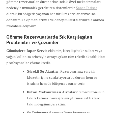
gömme rezervuarlar, duvar arkasındaki özel mekanizmaları
nedeniyle uzmanlık gerektiren sistemlerdir.
Sanat Tesisat
olarak, bu bölgede yaşanan her türlü rezervuar arızasına
donanımlı ekipmanlarımız ve deneyimli ustalarımızla anında
müdahale ediyoruz.
Gömme Rezervuarlarda Sık Karşılaşılan
Problemler ve Çözümler
Gümüşdere Japar Servis
ekibimiz, kireçli şebeke suları veya
yoğun kullanım sebebiyle ortaya çıkan tüm teknik aksaklıkları
profesyonelce çözmektedir.
Sürekli Su Akıntısı:
Rezervuarınız sürekli
klozetin içine su akıtıyorsa bu durum hem su
israfına hem de bütçenize zarar verir.
Buton Mekanizması Arızaları:
Sifon butonunun
takılı kalması veya işlevini yitirmesi sıklıkla iç
takım değişimi gerektirir.
Su Dolmama Sorunu:
Depo kısmına su