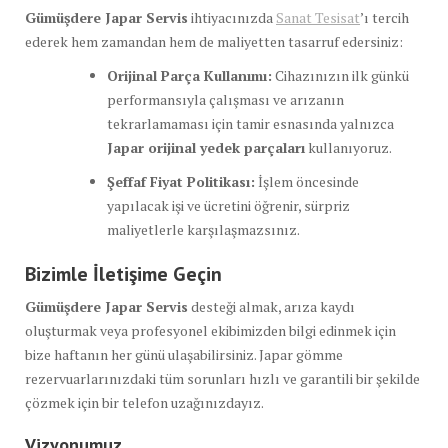
Gümüşdere Japar Servis
ihtiyacınızda
Sanat Tesisat
’ı tercih
ederek hem zamandan hem de maliyetten tasarruf edersiniz:
Orijinal Parça Kullanımı:
Cihazınızın ilk günkü
performansıyla çalışması ve arızanın
tekrarlamaması için tamir esnasında yalnızca
Japar orijinal yedek parçaları
kullanıyoruz.
Şeffaf Fiyat Politikası:
İşlem öncesinde
yapılacak işi ve ücretini öğrenir, sürpriz
maliyetlerle karşılaşmazsınız.
Bizimle İletişime Geçin
Gümüşdere Japar Servis
desteği almak, arıza kaydı
oluşturmak veya profesyonel ekibimizden bilgi edinmek için
bize haftanın her günü ulaşabilirsiniz. Japar gömme
rezervuarlarınızdaki tüm sorunları hızlı ve garantili bir şekilde
çözmek için bir telefon uzağınızdayız.
Vizyonumuz