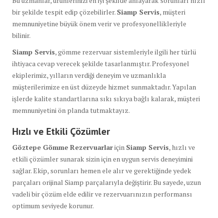
Bu uzmanlar, ürünlerinizi en iyi şekilde anlayarak sorunları hızlı
bir şekilde tespit edip çözebilirler.
Siamp Servis
, müşteri
memnuniyetine büyük önem verir ve profesyonellikleriyle
bilinir.
Siamp Servis
, gömme rezervuar sistemleriyle ilgili her türlü
ihtiyaca cevap verecek şekilde tasarlanmıştır. Profesyonel
ekiplerimiz, yılların verdiği deneyim ve uzmanlıkla
müşterilerimize en üst düzeyde hizmet sunmaktadır. Yapılan
işlerde kalite standartlarına sıkı sıkıya bağlı kalarak, müşteri
memnuniyetini ön planda tutmaktayız.
Hızlı ve Etkili Çözümler
Göztepe Gömme Rezervuarlar
için
Siamp Servis
, hızlı ve
etkili çözümler sunarak sizin için en uygun servis deneyimini
sağlar. Ekip, sorunları hemen ele alır ve gerektiğinde yedek
parçaları orijinal Siamp parçalarıyla değiştirir. Bu sayede, uzun
vadeli bir çözüm elde edilir ve rezervuarınızın performansı
optimum seviyede korunur.