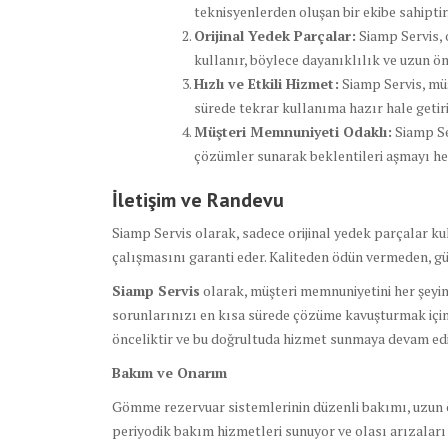
teknisyenlerden oluşan bir ekibe sahiptir
Orijinal Yedek Parçalar:
Siamp Servis, 
kullanır, böylece dayanıklılık ve uzun ö
Hızlı ve Etkili Hizmet:
Siamp Servis, müş
sürede tekrar kullanıma hazır hale getiri
Müşteri Memnuniyeti Odaklı:
Siamp Se
çözümler sunarak beklentileri aşmayı he
İletişim ve Randevu
Siamp Servis olarak, sadece orijinal yedek parçalar ku
çalışmasını garanti eder. Kaliteden ödün vermeden, g
Siamp Servis
olarak, müşteri memnuniyetini her şeyin
sorunlarınızı en kısa sürede çözüme kavuşturmak için 
önceliktir ve bu doğrultuda hizmet sunmaya devam edi
Bakım ve Onarım
Gömme rezervuar sistemlerinin düzenli bakımı, uzun ömü
periyodik bakım hizmetleri sunuyor ve olası arızalar