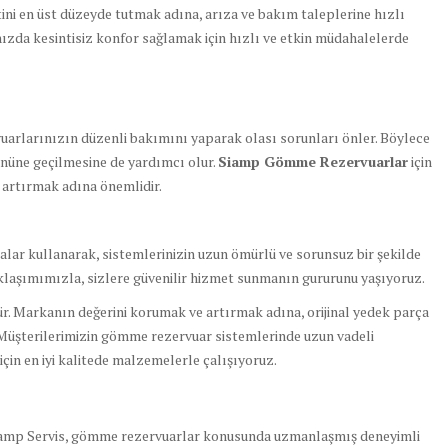
i en üst düzeyde tutmak adına, arıza ve bakım taleplerine hızlı
ızda kesintisiz konfor sağlamak için hızlı ve etkin müdahalelerde
rlarınızın düzenli bakımını yaparak olası sorunları önler. Böylece
önüne geçilmesine de yardımcı olur.
Siamp Gömme Rezervuarlar
için
 artırmak adına önemlidir.
çalar kullanarak, sistemlerinizin uzun ömürlü ve sorunsuz bir şekilde
klaşımımızla, sizlere güvenilir hizmet sunmanın gururunu yaşıyoruz.
dür. Markanın değerini korumak ve artırmak adına, orijinal yedek parça
Müşterilerimizin gömme rezervuar sistemlerinde uzun vadeli
çin en iyi kalitede malzemelerle çalışıyoruz.
amp Servis, gömme rezervuarlar konusunda uzmanlaşmış deneyimli