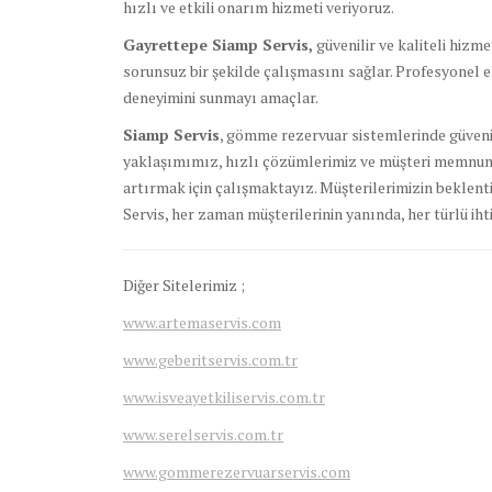
hızlı ve etkili onarım hizmeti veriyoruz.
Gayrettepe Siamp Servis,
güvenilir ve kaliteli hiz
sorunsuz bir şekilde çalışmasını sağlar. Profesyonel ek
deneyimini sunmayı amaçlar.
Siamp Servis
, gömme rezervuar sistemlerinde güvenil
yaklaşımımız, hızlı çözümlerimiz ve müşteri memnuni
artırmak için çalışmaktayız. Müşterilerimizin beklenti
Servis, her zaman müşterilerinin yanında, her türlü ihti
Diğer Sitelerimiz ;
www.artemaservis.com
www.geberitservis.com.tr
www.isveayetkiliservis.com.tr
www.serelservis.com.tr
www.gommerezervuarservis.com