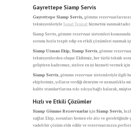
Gayrettepe Siamp Servis
Gayrettepe Siamp Servis,
gömme rezervuarlarınızın 
teknisyenleriyle
Sanat Tesisat
hizmetini sunmaktadır.
Siamp Servis, gömme rezervuar sistemleri konusunda eğ
sorunu hızla tespit edip en etkili çözümleri sunmak için
Siamp Uzman Ekip,
Siamp Servis
, gömme rezervuar
teknisyenlerden oluşur. Ekibimiz, her türlü teknik soru
geliştiren kadromuz, sizlere en iyi hizmeti vermek için 
Siamp Servis
, gömme rezervuar sistemleriyle ilgili h
ekiplerimiz, yılların verdiği deneyim ve uzmanlıkla m
kalite standartlarına sıkı sıkıya bağlı kalarak, müşt
Hızlı ve Etkili Çözümler
Siamp Gömme Rezervuarlar
için
Siamp Servis
, hız
sağlar. Ekip, sorunları hemen ele alır ve gerektiğinde 
vadeli bir çözüm elde edilir ve rezervuarınızın perf