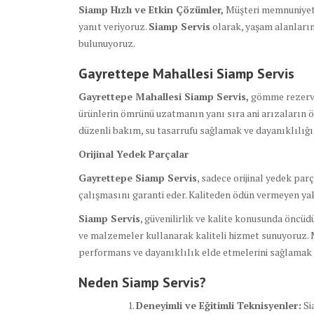
Siamp Hızlı ve Etkin Çözümler,
Müşteri memnuniyetin
yanıt veriyoruz.
Siamp Servis
olarak, yaşam alanların
bulunuyoruz.
Gayrettepe Mahallesi Siamp Servis
Gayrettepe Mahallesi Siamp Servis,
gömme rezervua
ürünlerin ömrünü uzatmanın yanı sıra ani arızaların 
düzenli bakım, su tasarrufu sağlamak ve dayanıklılığı
Orijinal Yedek Parçalar
Gayrettepe Siamp Servis
, sadece orijinal yedek par
çalışmasını garanti eder. Kaliteden ödün vermeyen ya
Siamp Servis
, güvenilirlik ve kalite konusunda öncü
ve malzemeler kullanarak kaliteli hizmet sunuyoruz. 
performans ve dayanıklılık elde etmelerini sağlamak i
Neden Siamp Servis?
Deneyimli ve Eğitimli Teknisyenler:
Si