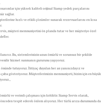
.
onarımlar için yüksek kaliteli orijinal Siamp yedek parçalarını
mür sağlar.
terilerine hızlı ve etkili çözümler sunarak rezervuarlarını en kısa
r.
rvis, müşteri memnuniyetini ön planda tutar ve her müşteriye özel
defler.
llanırız. Bu, sistemlerinizin uzun ömürlü ve sorunsuz bir şekilde
üvenilir hizmet sunmanın gururunu yaşıyoruz.
 önünde tutuyoruz. İhtiyaç duyulan her an yanınızdayız ve
çaba gösteriyoruz. Müşterilerimizin memnuniyeti, bizim için en büyük
yoruz.,
rlü ve verimli çalışması için kritiktir. Siamp Servis olarak,
ı önceden tespit ederek önlem alıyoruz. Her türlü arıza durumunda da