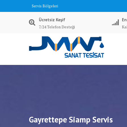
Skip
Servis Bölgeleri
to
content
Ücretsiz Keşif
En
7/24 Telefon Desteği
Kal
Gayrettepe Siamp Servis