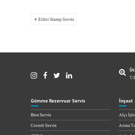
Yazı
Etiler Siamp Servis
gezinmesi
Üc
7/
Gömme Rezervuar Servis
İnşaat
Bien Servis
Alçı İşle
Creavit Servis
Asma T