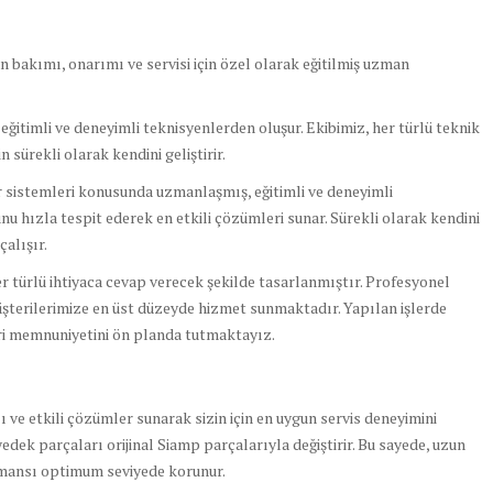
bakımı, onarımı ve servisi için özel olarak eğitilmiş uzman
itimli ve deneyimli teknisyenlerden oluşur. Ekibimiz, her türlü teknik
 sürekli olarak kendini geliştirir.
 sistemleri konusunda uzmanlaşmış, eğitimli ve deneyimli
nu hızla tespit ederek en etkili çözümleri sunar. Sürekli olarak kendini
çalışır.
er türlü ihtiyaca cevap verecek şekilde tasarlanmıştır. Profesyonel
üşterilerimize en üst düzeyde hizmet sunmaktadır. Yapılan işlerde
eri memnuniyetini ön planda tutmaktayız.
lı ve etkili çözümler sunarak sizin için en uygun servis deneyimini
yedek parçaları orijinal Siamp parçalarıyla değiştirir. Bu sayede, uzun
ormansı optimum seviyede korunur.