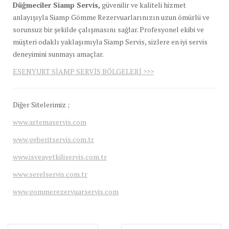
Düğmeciler Siamp Servis,
güvenilir ve kaliteli hizmet
anlayışıyla Siamp Gömme Rezervuarlarınızın uzun ömürlü ve
sorunsuz bir şekilde çalışmasını sağlar. Profesyonel ekibi ve
müşteri odaklı yaklaşımıyla Siamp Servis, sizlere en iyi servis
deneyimini sunmayı amaçlar.
ESENYURT SİAMP SERVİS BÖLGELERİ >>>
Diğer Sitelerimiz ;
www.artemaservis.com
www.geberitservis.com.tr
www.isveayetkiliservis.com.tr
www.serelservis.com.tr
www.gommerezervuarservis.com
Yazı