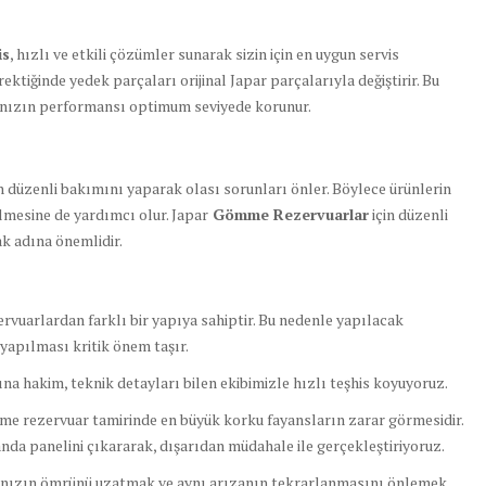
is
, hızlı ve etkili çözümler sunarak sizin için en uygun servis
ektiğinde yedek parçaları orijinal Japar parçalarıyla değiştirir. Bu
arınızın performansı optimum seviyede korunur.
düzenli bakımını yaparak olası sorunları önler. Böylece ürünlerin
lmesine de yardımcı olur. Japar
Gömme Rezervuarlar
için düzenli
k adına önemlidir.
rvuarlardan farklı bir yapıya sahiptir. Bu nedenle yapılacak
yapılması kritik önem taşır.
na hakim, teknik detayları bilen ekibimizle hızlı teşhis koyuyoruz.
 rezervuar tamirinde en büyük korku fayansların zarar görmesidir.
anda panelini çıkararak, dışarıdan müdahale ile gerçekleştiriyoruz.
nızın ömrünü uzatmak ve aynı arızanın tekrarlanmasını önlemek