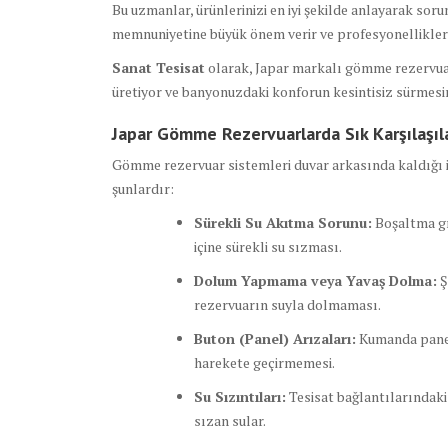
Bu uzmanlar, ürünlerinizi en iyi şekilde anlayarak sorun
memnuniyetine büyük önem verir ve profesyonellikleriy
Sanat Tesisat
olarak, Japar markalı gömme rezervuar
üretiyor ve banyonuzdaki konforun kesintisiz sürmesin
Japar Gömme Rezervuarlarda Sık Karşılaşıl
Gömme rezervuar sistemleri duvar arkasında kaldığı iç
şunlardır:
Sürekli Su Akıtma Sorunu:
Boşaltma gr
içine sürekli su sızması.
Dolum Yapmama veya Yavaş Dolma:
Ş
rezervuarın suyla dolmaması.
Buton (Panel) Arızaları:
Kumanda panel
harekete geçirmemesi.
Su Sızıntıları:
Tesisat bağlantılarındaki
sızan sular.