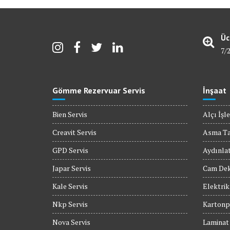
Üc
7/
Gömme Rezervuar Servis
İnşaat
Bien Servis
Alçı İşle
Creavit Servis
Asma T
GPD Servis
Aydınla
Japar Servis
Cam Dek
Kale Servis
Elektrik
Nkp Servis
Kartonpi
Nova Servis
Laminat