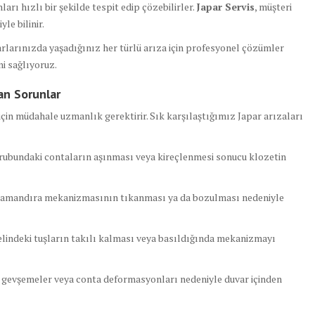
ları hızlı bir şekilde tespit edip çözebilirler.
Japar Servis
, müşteri
le bilinir.
larınızda yaşadığınız her türlü arıza için profesyonel çözümler
i sağlıyoruz.
an Sorunlar
in müdahale uzmanlık gerektirir. Sık karşılaştığımız Japar arızaları
ubundaki contaların aşınması veya kireçlenmesi sonucu klozetin
amandıra mekanizmasının tıkanması ya da bozulması nedeniyle
indeki tuşların takılı kalması veya basıldığında mekanizmayı
 gevşemeler veya conta deformasyonları nedeniyle duvar içinden