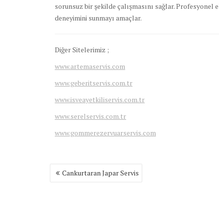
sorunsuz bir şekilde çalışmasını sağlar. Profesyonel ek
deneyimini sunmayı amaçlar.
Diğer Sitelerimiz ;
www.artemaservis.com
www.geberitservis.com.tr
www.isveayetkiliservis.com.tr
www.serelservis.com.tr
www.gommerezervuarservis.com
Yazı
Cankurtaran Japar Servis
gezinmesi