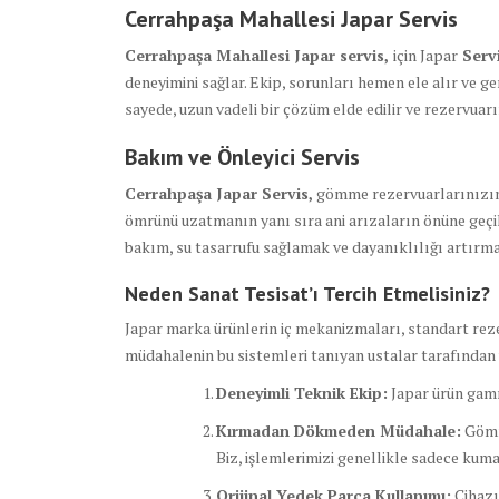
Cerrahpaşa Mahallesi Japar Servis
Cerrahpaşa Mahallesi Japar servis,
için Japar
Serv
deneyimini sağlar. Ekip, sorunları hemen ele alır ve ger
sayede, uzun vadeli bir çözüm elde edilir ve rezervu
Bakım ve Önleyici Servis
Cerrahpaşa Japar Servis,
gömme rezervuarlarınızın 
ömrünü uzatmanın yanı sıra ani arızaların önüne geçi
bakım, su tasarrufu sağlamak ve dayanıklılığı artırma
Neden Sanat Tesisat’ı Tercih Etmelisiniz?
Japar marka ürünlerin iç mekanizmaları, standart reze
müdahalenin bu sistemleri tanıyan ustalar tarafından 
Deneyimli Teknik Ekip:
Japar ürün gamı
Kırmadan Dökmeden Müdahale:
Gömme
Biz, işlemlerimizi genellikle sadece kum
Orijinal Yedek Parça Kullanımı:
Cihazı