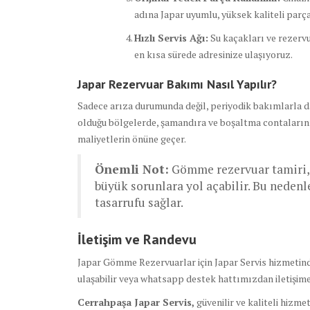
adına Japar uyumlu, yüksek kaliteli parç
Hızlı Servis Ağı:
Su kaçakları ve rezervu
en kısa sürede adresinize ulaşıyoruz.
Japar Rezervuar Bakımı Nasıl Yapılır?
Sadece arıza durumunda değil, periyodik bakımlarla da 
olduğu bölgelerde, şamandıra ve boşaltma contalarının 
maliyetlerin önüne geçer.
Önemli Not:
Gömme rezervuar tamiri, h
büyük sorunlara yol açabilir. Bu nede
tasarrufu sağlar.
İletişim ve Randevu
Japar Gömme Rezervuarlar için Japar Servis hizmetinde
ulaşabilir veya whatsapp destek hattımızdan iletişime 
Cerrahpaşa Japar Servis,
güvenilir ve kaliteli hizm