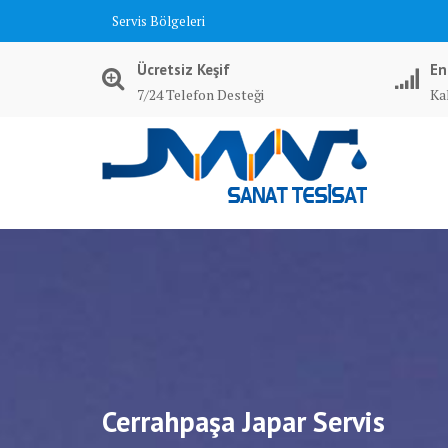
Skip
Servis Bölgeleri
to
content
Ücretsiz Keşif
En
7/24 Telefon Desteği
Kal
Cerrahpaşa Japar Servis