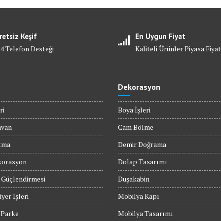
retsiz Keşif
En Uygun Fiyat
24 Telefon Desteği
Kaliteli Ürünler Piyasa Fiyat
Dekorasyon
ri
Boya İşleri
avan
Cam Bölme
tma
Demir Doğrama
orasyon
Dolap Tasarımı
 Güçlendirmesi
Duşakabin
yer İşleri
Mobilya Kapı
 Parke
Mobilya Tasarımı