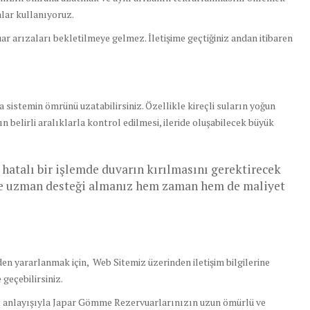
alar kullanıyoruz.
ar arızaları bekletilmeye gelmez. İletişime geçtiğiniz andan itibaren
sistemin ömrünü uzatabilirsiniz. Özellikle kireçli suların yoğun
belirli aralıklarla kontrol edilmesi, ileride oluşabilecek büyük
atalı bir işlemde duvarın kırılmasını gerektirecek
nle uzman desteği almanız hem zaman hem de maliyet
n yararlanmak için, Web Sitemiz üzerinden iletişim bilgilerine
geçebilirsiniz.
et anlayışıyla Japar Gömme Rezervuarlarınızın uzun ömürlü ve