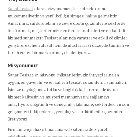
Sanat Tesisat
olarak vizyonumuz, tesisat sektöründe
mükemmeliyetin ve yenilikçiliğin simgesi haline gelmektir.
Amacımız, sürdürülebilir ve çevre dostu çözümlerle sektörde
öncü olmak, müşterilerimize en ileri teknolojileri ve en kaliteli
hizmeti sunmaktır. Tesisat alanında yaratıcı ve etkili çözümler
geliştirerek, hem ulusal hem de uluslararası düzeyde tanınan ve
tercih edilen bir marka olmayı hedefliyoruz.
Misyonumuz
Sanat Tesisat’ın misyonu, müşterilerimizin ihtiyaçlarına en
uygun, en güvenilir ve en kaliteli tesisat çözümlerini sunmaktır.
İşimize duyduğumuz tutku ve bağlılıkla, her projede üstün
hizmet kalitesini ve müşteri memnuniyetini sağlamayı
amaçlıyoruz. Eğitimli ve deneyimli ekibimizle, sektördeki en son
gelişmeleri takip ederek, yenilikçi ve sürdürülebilir çözümler
üretiyoruz.
Firmamız için hazırlanan ana web sitemizi de ziyaret
edebilirsiniz:
www.gommerezervuaryetkiliservis.com.tr