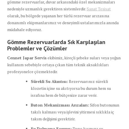
gömme rezervuarlar, duvar arkasındaki özel mekanizmaları
nedeniyle uzmanlık gerektiren sistemlerdir.
Sanat Tesisat
olarak, bu bölgede yaşanan her türlü rezervuar arızasına
donanımlı ekipmanlarımız ve deneyimli ustalarımızla anında
müdahale ediyoruz.
Gömme Rezervuarlarda Sık Karşılaşılan
Problemler ve Çözümler
Cennet Japar Servis
ekibimiz, kireçli şebeke suları veya yoğun
kullanım sebebiyle ortaya çıkan tüm teknik aksaklıkları
profesyonelce çözmektedir.
Sürekli Su Akıntısı:
Rezervuarınız sürekli
klozetin içine su akıtıyorsa bu durum hem su
israfına hem de bütçenize zarar verir.
Buton Mekanizması Arızaları:
Sifon butonunun
takılı kalması veya işlevini yitirmesi sıklıkla iç
takım değişimi gerektirir.
Su Dolmama Sorunu:
Depo kısmına su