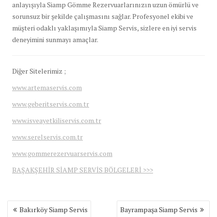
anlayışıyla Siamp Gömme Rezervuarlarınızın uzun ömürlü ve
sorunsuz bir şekilde çalışmasını sağlar. Profesyonel ekibi ve
müşteri odaklı yaklaşımıyla Siamp Servis, sizlere en iyi servis
deneyimini sunmayı amaçlar.
Diğer Sitelerimiz ;
www.artemaservis.com
www.geberitservis.com.tr
www.isveayetkiliservis.com.tr
www.serelservis.com.tr
www.gommerezervuarservis.com
BAŞAKŞEHİR SİAMP SERVİS BÖLGELERİ >>>
Yazı
Bakırköy Siamp Servis
Bayrampaşa Siamp Servis
gezinmesi