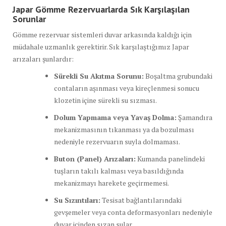
Japar Gömme Rezervuarlarda Sık Karşılaşılan
Sorunlar
Gömme rezervuar sistemleri duvar arkasında kaldığı için
müdahale uzmanlık gerektirir. Sık karşılaştığımız Japar
arızaları şunlardır:
Sürekli Su Akıtma Sorunu:
Boşaltma grubundaki
contaların aşınması veya kireçlenmesi sonucu
klozetin içine sürekli su sızması.
Dolum Yapmama veya Yavaş Dolma:
Şamandıra
mekanizmasının tıkanması ya da bozulması
nedeniyle rezervuarın suyla dolmaması.
Buton (Panel) Arızaları:
Kumanda panelindeki
tuşların takılı kalması veya basıldığında
mekanizmayı harekete geçirmemesi.
Su Sızıntıları:
Tesisat bağlantılarındaki
gevşemeler veya conta deformasyonları nedeniyle
duvar içinden sızan sular.